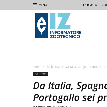
LA RIVISTA
CON
IZ
Informatore
Zootecnico
Home
Flash news
Da Italia, Spagna, Francia e Po
Flash news
Da Italia, Spagn
Portogallo sei p
Di
Giorgio Setti
28 Agosto 2015