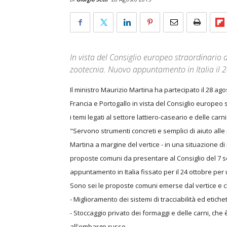
In vista del Consiglio europeo straordinario d
zootecnia. Nuovo appuntamento in Italia il 2
Il ministro Maurizio Martina ha partecipato il 28 agos
Francia e Portogallo in vista del Consiglio europeo 
i temi legati al settore lattiero-caseario e delle ca
"Servono strumenti concreti e semplici di aiuto alle n
Martina a margine del vertice - in una situazione di
proposte comuni da presentare al Consiglio del 7 
appuntamento in Italia fissato per il 24 ottobre per 
Sono sei le proposte comuni emerse dal vertice e
- Miglioramento dei sistemi di tracciabilità ed etichet
- Stoccaggio privato dei formaggi e delle carni, che
all'embargo russo.