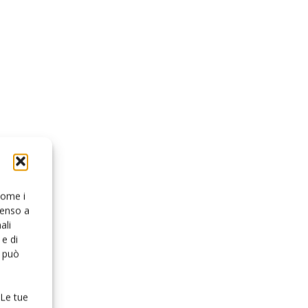
 come i
senso a
ali
e di
o può
 Le tue