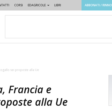
TATTI
CORSI
EDAGRICOLE
LIBRI
ABBONATI / RINN
rtogallo sei proposte alla Ue
a, Francia e
roposte alla Ue