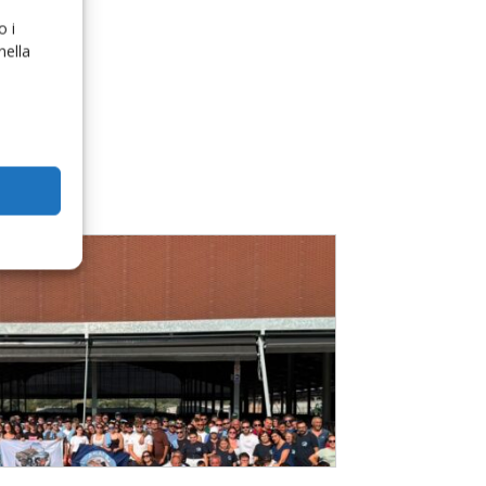
o i
nella