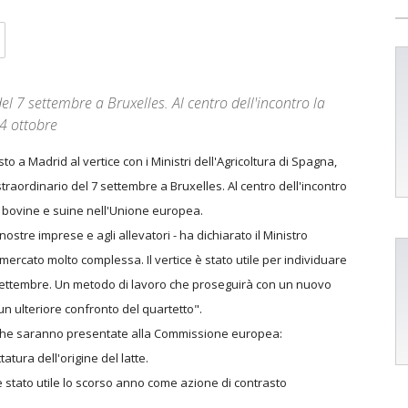
el 7 settembre a Bruxelles. Al centro dell'incontro la
4 ottobre
to a Madrid al vertice con i Ministri dell'Agricoltura di Spagna,
straordinario del 7 settembre a Bruxelles. Al centro dell'incontro
rni bovine e suine nell'Unione europea.
ostre imprese e agli allevatori - ha dichiarato il Ministro
 mercato molto complessa. Il vertice è stato utile per individuare
settembre. Un metodo di lavoro che proseguirà con un nuovo
un ulteriore confronto del quartetto".
 che saranno presentate alla Commissione europea:
tatura dell'origine del latte.
 è stato utile lo scorso anno come azione di contrasto