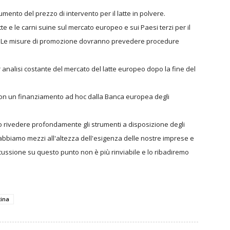
umento del prezzo di intervento per il latte in polvere.
e e le carni suine sul mercato europeo e sui Paesi terzi per il
oni. Le misure di promozione dovranno prevedere procedure
 analisi costante del mercato del latte europeo dopo la fine del
, con un finanziamento ad hoc dalla Banca europea degli
o rivedere profondamente gli strumenti a disposizione degli
n abbiamo mezzi all'altezza dell'esigenza delle nostre imprese e
scussione su questo punto non è più rinviabile e lo ribadiremo
tina