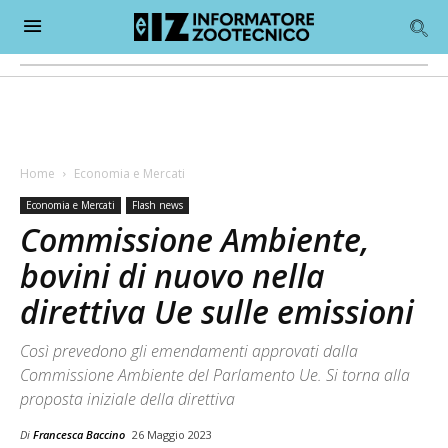
Home
Economia e Mercati
Economia e Mercati
Flash news
Commissione Ambiente,
bovini di nuovo nella
direttiva Ue sulle emissioni
Così prevedono gli emendamenti approvati dalla
Commissione Ambiente del Parlamento Ue. Si torna alla
proposta iniziale della direttiva
Di
Francesca Baccino
26 Maggio 2023