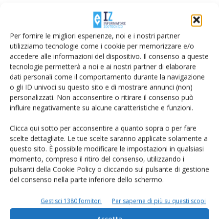
Per fornire le migliori esperienze, noi e i nostri partner
utilizziamo tecnologie come i cookie per memorizzare e/o
accedere alle informazioni del dispositivo. Il consenso a queste
tecnologie permetterà a noi e ai nostri partner di elaborare
dati personali come il comportamento durante la navigazione
o gli ID univoci su questo sito e di mostrare annunci (non)
Salva il mio nome, email e sito web in questo browser per la
personalizzati. Non acconsentire o ritirare il consenso può
prossima volta che commento.
influire negativamente su alcune caratteristiche e funzioni.
Clicca qui sotto per acconsentire a quanto sopra o per fare
scelte dettagliate. Le tue scelte saranno applicate solamente a
questo sito. È possibile modificare le impostazioni in qualsiasi
momento, compreso il ritiro del consenso, utilizzando i
pulsanti della Cookie Policy o cliccando sul pulsante di gestione
del consenso nella parte inferiore dello schermo.
E-magazine
Tecniche, prodotti e servizi dalle aziende
Gestisci 1380 fornitori
Per saperne di più su questi scopi
Accetta