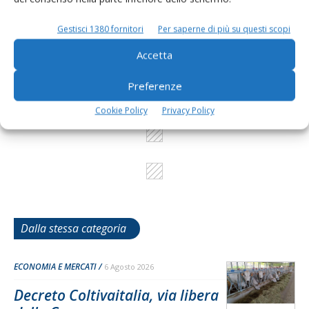
L'Esperto risponde
Gestisci 1380 fornitori
Per saperne di più su questi scopi
I consigli di Terra e Vita agli agricoltori
Accetta
Cerca adesso
Preferenze
Cookie Policy
Privacy Policy
Dalla stessa categoria
ECONOMIA E MERCATI
6 Agosto 2026
Decreto Coltivaitalia, via libera