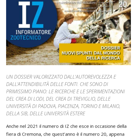
UN DOSSIER VALORIZZATO DALL'AUTOREVOLEZZA E
DALL’ATTENDIBILITÀ DELLE FONTI. CHE SONO DI
PRIMISSIMO PIANO: LE RICERCHE E LE SPERIMENTAZIONI
DEL CREA DI LODI, DEL CREA DI TREVIGLIO, DELLE
UNIVERSITÀ DI PADOVA, PIACENZA, TORINO E MILANO,
DELLA SIB, DELLE UNIVERSITÀ ESTERE
Anche nel 2021 il numero di IZ che esce in occasione della
fiera di Cremona, che quest’anno è il numero 20, appena