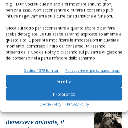
o gli ID univoci su questo sito e di mostrare annunci (non)
L'Esperto risponde
personalizzati. Non acconsentire o ritirare il consenso può
influire negativamente su alcune caratteristiche e funzioni.
I consigli di Terra e Vita agli agricoltori
Clicca qui sotto per acconsentire a quanto sopra o per fare
Cerca adesso
scelte dettagliate. Le tue scelte saranno applicate solamente a
questo sito. È possibile modificare le impostazioni in qualsiasi
momento, compreso il ritiro del consenso, utilizzando i
pulsanti della Cookie Policy o cliccando sul pulsante di gestione
del consenso nella parte inferiore dello schermo.
Gestisci 1378 fornitori
Per saperne di più su questi scopi
Accetta
Dalla stessa categoria
Preferenze
Cookie Policy
Privacy Policy
BOVINI DA LATTE
31 Luglio 2026
Benessere animale, il