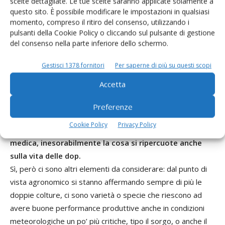
scelte dettagliate. Le tue scelte saranno applicate solamente a
questo sito. È possibile modificare le impostazioni in qualsiasi
schema di legame dell’attività zootecnica col territorio,
momento, compreso il ritiro del consenso, utilizzando i
l’approvvigionamento degli alimenti per gli animali dalla
pulsanti della Cookie Policy o cliccando sul pulsante di gestione
zona d’origine è un parametro importante che va
del consenso nella parte inferiore dello schermo.
preservato. Come i disciplinari delle nostre dop prevedono,
almeno il 51% della sostanza secca dev’essere
Gestisci 1378 fornitori
Per saperne di più su questi scopi
proveniente dalla zona d’origine e quindi è necessario che
Accetta
ci sia una solida produzione di alimenti direttamente da
parte dell’areale.
Preferenze
Questo può rivelarsi un problema in futuro, perché se
Cookie Policy
Privacy Policy
continua a calare la produzione di mais, o quella della
medica, inesorabilmente la cosa si ripercuote anche
sulla vita delle dop.
Sì, però ci sono altri elementi da considerare: dal punto di
vista agronomico si stanno affermando sempre di più le
doppie colture, ci sono varietà o specie che riescono ad
avere buone performance produttive anche in condizioni
meteorologiche un po’ più critiche, tipo il sorgo, o anche il