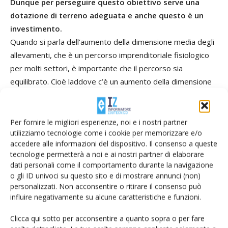
Dunque per perseguire questo obiettivo serve una
dotazione di terreno adeguata e anche questo è un
investimento.
Quando si parla dell’aumento della dimensione media degli
allevamenti, che è un percorso imprenditoriale fisiologico
per molti settori, è importante che il percorso sia
equilibrato. Cioè laddove c’è un aumento della dimensione
degli allevamenti ci deve anche essere un aumento della
disponibilità di terreni.
Sia per l’alimentazione degli animali sia per la gestione
Per fornire le migliori esperienze, noi e i nostri partner
utilizziamo tecnologie come i cookie per memorizzare e/o
dei reflui.
accedere alle informazioni del dispositivo. Il consenso a queste
Esatto. Anche perché, sottolineo, le nostre produzioni di
tecnologie permetterà a noi e ai nostri partner di elaborare
pregio, quelle in indicazione geografica e anche quelle che
dati personali come il comportamento durante la navigazione
non sono in indicazione geografica, comunque le produzioni
o gli ID univoci su questo sito e di mostrare annunci (non)
personalizzati. Non acconsentire o ritirare il consenso può
nazionali, mantengono un forte legame col territorio. Anche
influire negativamente su alcune caratteristiche e funzioni.
lo stesso latte fresco ha un legame territoriale perché
deve essere raccolto in un circuito territoriale breve,
Clicca qui sotto per acconsentire a quanto sopra o per fare
perché bisogna garantire la freschezza del latte... In questo