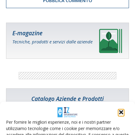
E-magazine
Tecniche, prodotti e servizi dalle aziende
Catalogo Aziende e Prodotti
Un modo semplice per cercare un'azienda o un
prodotto!
Per fornire le migliori esperienze, noi e i nostri partner
Cerca adesso
utilizziamo tecnologie come i cookie per memorizzare e/o
accedere alle informazioni del dispositivo. Il consenso a queste