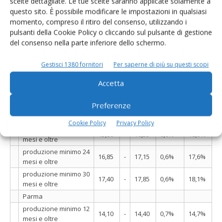
scelte dettagliate. Le tue scelte saranno applicate solamente a
stagionatura 18 mesi
15,85
-
15,90
0,0%
14,2%
questo sito. È possibile modificare le impostazioni in qualsiasi
e oltre
momento, compreso il ritiro del consenso, utilizzando i
stagionatura 24 mesi
pulsanti della Cookie Policy o cliccando sul pulsante di gestione
16,85
-
17,20
0,0%
15,8%
e oltre
del consenso nella parte inferiore dello schermo.
stagionatura 30 mesi
17,55
-
17,80
0,0%
15,7%
e oltre
Gestisci 1380 fornitori
Per saperne di più su questi scopi
Modena
Accetta
produzione minimo 12
14,20
-
14,40
0,7%
15,1%
mesi e oltre
Preferenze
produzione minimo 15
14,85
-
15,10
0,7%
15,6%
mesi e oltre
Cookie Policy
Privacy Policy
produzione minimo 18
15,80
-
16,35
0,6%
18,0%
mesi e oltre
produzione minimo 24
16,85
-
17,15
0,6%
17,6%
mesi e oltre
produzione minimo 30
17,40
-
17,85
0,6%
18,1%
mesi e oltre
Parma
produzione minimo 12
14,10
-
14,40
0,7%
14,7%
mesi e oltre