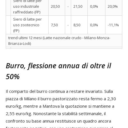
Siero di latte per
uso industriale
20,50
-
21,50
0,0%
20,0%
raffreddato (FP)
Siero di latte per
uso zootecnico
7,50
-
8,50
0,0%
-11,1%
(FP)
trend ultimi 12 mesi (Latte nazionale crudo - Milano-Monza-
Brianza-Lodi)
Burro, flessione annua di oltre il
50%
Il comparto del burro continua a restare invariato. Sulla
piazza di Milano il burro pastorizzato resta fermo a 2,30
euro/kg, mentre a Mantova la quotazione si mantiene a
2,55 euro/kg. Nonostante la stabilità settimanale, il
confronto su base annua restituisce un quadro ancora