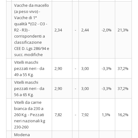
Vacche da macello
(a peso vivo) -
Vacche di 1°
qualità *(O2 - O3 -
R2 - R3) -
2,34
-
2,44
-2,0%
21,3%
corrispondenti a
classificazione
CEE D. Lgs 286/94 e
succ. modifiche
Vitelli maschi
pezzati neri - da
2,90
-
3,00
-3,3%
37,2%
49 a 55 Kg.
Vitelli maschi
pezzati neri - da
2,90
-
3,00
-3,3%
37,2%
56 a 65 Kg.
Vitelli da carne
bianca da 230 a
260 Kg. - Pezzati
7,82
-
7,92
1,3%
16,2%
neri nazionali kg
230-260
Modena