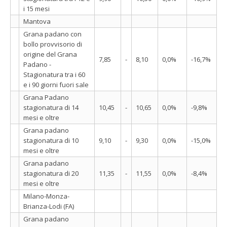
i 15 mesi
Mantova
Grana padano con
bollo provvisorio di
origine del Grana
7,85
-
8,10
0,0%
-16,7%
Padano -
Stagionatura tra i 60
e i 90 giorni fuori sale
Grana Padano
stagionatura di 14
10,45
-
10,65
0,0%
-9,8%
mesi e oltre
Grana padano
stagionatura di 10
9,10
-
9,30
0,0%
-15,0%
mesi e oltre
Grana padano
stagionatura di 20
11,35
-
11,55
0,0%
-8,4%
mesi e oltre
Milano-Monza-
Brianza-Lodi (FA)
Grana padano