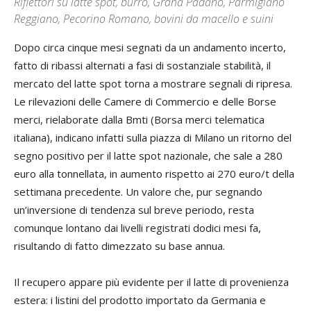
Riflettori su latte spot, burro, Grana Padano, Parmigiano
Reggiano, Pecorino Romano, bovini da macello e suini
Dopo circa cinque mesi segnati da un andamento incerto,
fatto di ribassi alternati a fasi di sostanziale stabilità, il
mercato del latte spot torna a mostrare segnali di ripresa.
Le rilevazioni delle Camere di Commercio e delle Borse
merci, rielaborate dalla Bmti (Borsa merci telematica
italiana), indicano infatti sulla piazza di Milano un ritorno del
segno positivo per il latte spot nazionale, che sale a 280
euro alla tonnellata, in aumento rispetto ai 270 euro/t della
settimana precedente. Un valore che, pur segnando
un’inversione di tendenza sul breve periodo, resta
comunque lontano dai livelli registrati dodici mesi fa,
risultando di fatto dimezzato su base annua.
Il recupero appare più evidente per il latte di provenienza
estera: i listini del prodotto importato da Germania e