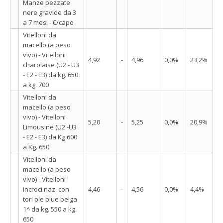
Manze pezzate
nere gravide da 3
a 7 mesi - €/capo
Vitelloni da
macello (a peso
vivo) - Vitelloni
4,92
-
4,96
0,0%
23,2%
charolaise (U2 - U3
- E2 - E3) da kg. 650
a kg. 700
Vitelloni da
macello (a peso
vivo) - Vitelloni
5,20
-
5,25
0,0%
20,9%
Limousine (U2 -U3
- E2 - E3) da Kg 600
a Kg. 650
Vitelloni da
macello (a peso
vivo) - Vitelloni
incroci naz. con
4,46
-
4,56
0,0%
4,4%
tori pie blue belga
1^ da kg. 550 a kg.
650