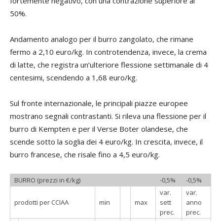
fortemente negativo, con una contrazione superiore al
50%.
Andamento analogo per il burro zangolato, che rimane
fermo a 2,10 euro/kg. In controtendenza, invece, la crema
di latte, che registra un’ulteriore flessione settimanale di 4
centesimi, scendendo a 1,68 euro/kg.
Sul fronte internazionale, le principali piazze europee
mostrano segnali contrastanti. Si rileva una flessione per il
burro di Kempten e per il Verse Boter olandese, che
scende sotto la soglia dei 4 euro/kg. In crescita, invece, il
burro francese, che risale fino a 4,5 euro/kg.
BURRO (prezzi in €/kg)
-0,5%
-0,5%
var.
var.
prodotti per CCIAA
min
max
sett
anno
prec.
prec.