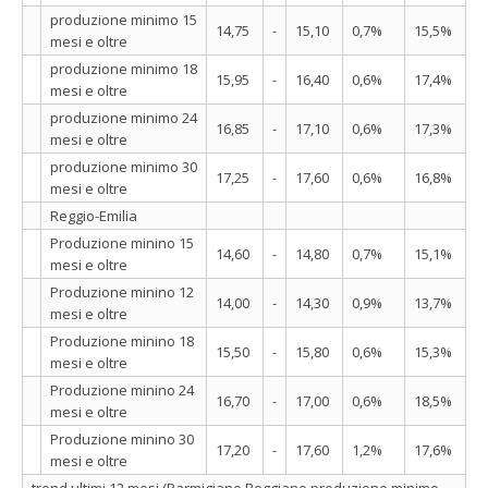
produzione minimo 15
14,75
-
15,10
0,7%
15,5%
mesi e oltre
produzione minimo 18
15,95
-
16,40
0,6%
17,4%
mesi e oltre
produzione minimo 24
16,85
-
17,10
0,6%
17,3%
mesi e oltre
produzione minimo 30
17,25
-
17,60
0,6%
16,8%
mesi e oltre
Reggio-Emilia
Produzione minino 15
14,60
-
14,80
0,7%
15,1%
mesi e oltre
Produzione minino 12
14,00
-
14,30
0,9%
13,7%
mesi e oltre
Produzione minino 18
15,50
-
15,80
0,6%
15,3%
mesi e oltre
Produzione minino 24
16,70
-
17,00
0,6%
18,5%
mesi e oltre
Produzione minino 30
17,20
-
17,60
1,2%
17,6%
mesi e oltre
trend ultimi 12 mesi (Parmigiano Reggiano produzione minimo