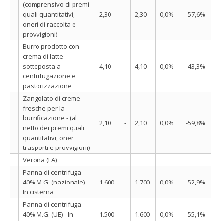
(comprensivo di premi
quali-quantitativi,
2,30
-
2,30
0,0%
-57,6%
oneri di raccolta e
provvigioni)
Burro prodotto con
crema di latte
sottoposta a
4,10
-
4,10
0,0%
-43,3%
centrifugazione e
pastorizzazione
Zangolato di creme
fresche per la
burrificazione - (al
2,10
-
2,10
0,0%
-59,8%
netto dei premi quali
quantitativi, oneri
trasporti e provvigioni)
Verona (FA)
Panna di centrifuga
40% M.G. (nazionale) -
1.600
-
1.700
0,0%
-52,9%
In cisterna
Panna di centrifuga
40% M.G. (UE) - In
1.500
-
1.600
0,0%
-55,1%