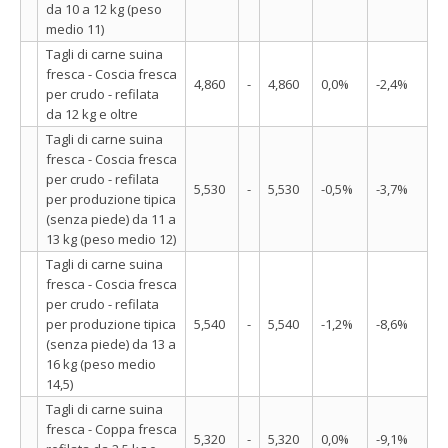
da 10 a 12 kg (peso
medio 11)
Tagli di carne suina
fresca - Coscia fresca
4,860
-
4,860
0,0%
-2,4%
per crudo - refilata
da 12 kg e oltre
Tagli di carne suina
fresca - Coscia fresca
per crudo - refilata
5,530
-
5,530
-0,5%
-3,7%
per produzione tipica
(senza piede) da 11 a
13 kg (peso medio 12)
Tagli di carne suina
fresca - Coscia fresca
per crudo - refilata
per produzione tipica
5,540
-
5,540
-1,2%
-8,6%
(senza piede) da 13 a
16 kg (peso medio
14,5)
Tagli di carne suina
fresca - Coppa fresca
5,320
-
5,320
0,0%
-9,1%