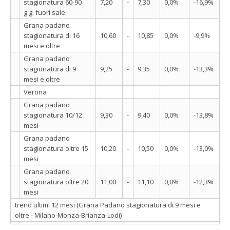
stagionatura 60-90
7,20
-
7,30
0,0%
-16,9%
g.g. fuori sale
Grana padano
stagionatura di 16
10,60
-
10,85
0,0%
-9,9%
mesi e oltre
Grana padano
stagionatura di 9
9,25
-
9,35
0,0%
-13,3%
mesi e oltre
Verona
Grana padano
stagionatura 10/12
9,30
-
9,40
0,0%
-13,8%
mesi
Grana padano
stagionatura oltre 15
10,20
-
10,50
0,0%
-13,0%
mesi
Grana padano
stagionatura oltre 20
11,00
-
11,10
0,0%
-12,3%
mesi
trend ultimi 12 mesi (Grana Padano stagionatura di 9 mesi e
oltre - Milano-Monza-Brianza-Lodi)