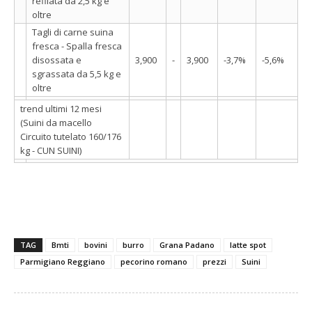
refilata da 2,5 kg e
oltre
Tagli di carne suina
fresca - Spalla fresca
disossata e
3,900
-
3,900
-3,7%
-5,6%
sgrassata da 5,5 kg e
oltre
trend ultimi 12 mesi
(Suini da macello
Circuito tutelato 160/176
kg - CUN SUINI)
TAG
Bmti
bovini
burro
Grana Padano
latte spot
Parmigiano Reggiano
pecorino romano
prezzi
Suini