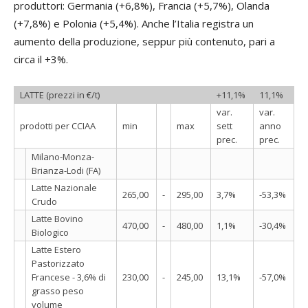
produttori: Germania (+6,8%), Francia (+5,7%), Olanda
(+7,8%) e Polonia (+5,4%). Anche l’Italia registra un
aumento della produzione, seppur più contenuto, pari a
circa il +3%.
LATTE (prezzi in €/t)
+11,1%
11,1%
var.
var.
prodotti per CCIAA
min
max
sett
anno
prec.
prec.
Milano-Monza-
Brianza-Lodi (FA)
Latte Nazionale
265,00
-
295,00
3,7%
-53,3%
Crudo
Latte Bovino
470,00
-
480,00
1,1%
-30,4%
Biologico
Latte Estero
Pastorizzato
Francese - 3,6% di
230,00
-
245,00
13,1%
-57,0%
grasso peso
volume