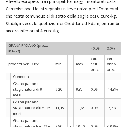
A livello europeo, tra i principali formaggi monitorati dalla
Commissione Ue, si segnala un lieve rialzo per l’Emmental,
che resta comunque al di sotto della soglia dei 6 euro/kg.
Stabili, invece, le quotazioni di Cheddar ed Edam, entrambi
ancora inferiori ai 4 euro/kg.
GRANA PADANO (prezzi
+0,0%
0,0%
in €/kg)
var.
var.
prodotti per CCIAA
min
max
sett
anno
prec.
prec.
Cremona
Grana padano
stagionatura di 9
9,20
-
9,35
0,0%
-14,3%
mesi
Grana padano
stagionatura oltre i 15
11,15
-
11,65
0,0%
-7,7%
mesi
Grana padano
stagionatura tra i 12 e
9,90
-
10,50
0,0%
-10,9%