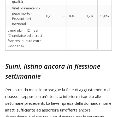
qualità
Vitelli da macello -
peso morto -
8,25
-
8,45
1,2%
16,0%
Pezzati neri
nazionali
trend ultimi 12 mesi
(Charolaise ed incroci
francesi qualità extra
- Modena)
Suini, listino ancora in flessione
settimanale
Per i suini da macello prosegue la fase di aggiustamento al
ribasso, seppur con un’intensità inferiore rispetto alle
settimane precedenti. La lieve ripresa della domanda non è
infatti sufficiente ad assorbire un’offerta ancora
abbondante. Nel circuito Dop, il prezzo per la categoria