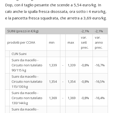
Dop, con il taglio pesante che scende a 5,54 euro/kg. In
calo anche la spalla fresca disossata, ora sotto i 4 euro/kg,
e la pancetta fresca squadrata, che arretra a 3,69 euro/kg.
SUINI (prezzi in €/kg)
-2,1%
-2,1%
var.
var.
prodotti per CCIAA
min
max
sett
anno
prec.
prec.
CUN Suini
Suini da macello -
Circuito non tutelato
1,339
-
1,339
-0,8%
-16,7%
90/115 kg
Suini da macello -
Circuito non tutelato
1,354
-
1,354
-0,8%
-16,5%
115/130 kg
Suini da macello -
Circuito non tutelato
1,369
-
1,369
-0,8%
-16,4%
130/144 kg
Suini da macello -