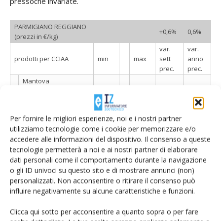
pressoché invariate.
PARMIGIANO REGGIANO
+0,6%
0,6%
(prezzi in €/kg)
var.
var.
prodotti per CCIAA
min
max
sett
anno
prec.
prec.
Mantova
Stagionatura di 12
14,10
-
14,30
0,7%
14,5%
mesi e oltre
Stagionatura fino 18
Per fornire le migliori esperienze, noi e i nostri partner
15,30
-
15,70
0,6%
17,0%
mesi e oltre
utilizziamo tecnologie come i cookie per memorizzare e/o
Stagionatura fino a 24
accedere alle informazioni del dispositivo. Il consenso a queste
16,85
-
17,15
0,6%
19,3%
mesi e oltre
tecnologie permetterà a noi e ai nostri partner di elaborare
dati personali come il comportamento durante la navigazione
Stagionatura fino a 30
17,45
-
17,90
0,6%
19,6%
mesi e oltre
o gli ID univoci su questo sito e di mostrare annunci (non)
personalizzati. Non acconsentire o ritirare il consenso può
Milano-Monza-
influire negativamente su alcune caratteristiche e funzioni.
Brianza-Lodi (FA)
stagionatura di 12
13,95
-
14,10
0,0%
13,6%
Clicca qui sotto per acconsentire a quanto sopra o per fare
mesi e oltre