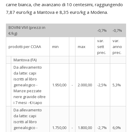
carne bianca, che avanzano di 10 centesimi, raggiungendo
7,87 euro/kg a Mantova e 8,35 euro/kg a Modena.
BOVINI VIVI (prezzi in
-0,7%
-0,7%
€/kg)
var.
var.
prodotti per CCIAA
min
max
sett
anno
prec.
prec.
Mantova (FA)
Da allevamento
da latte: capi
iscritti al libro
genealogico -
1.950,00
-
2.000,00
-2,5%
5,3%
Manze pezzate
nere gravide oltre
i 7 mesi - €/capo
Da allevamento
da latte: capi
iscritti al libro
genealogico -
1.750,00
-
1.800,00
-2,7%
6,0%