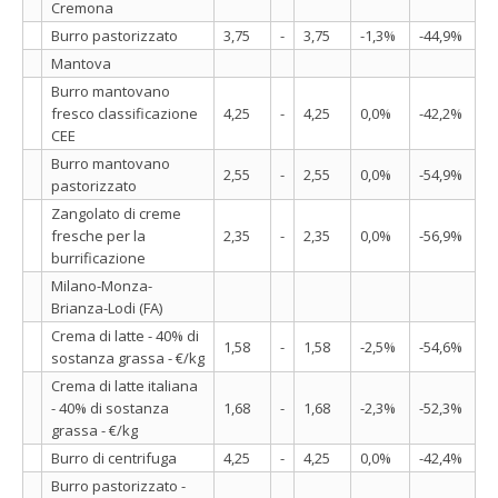
Cremona
Burro pastorizzato
3,75
-
3,75
-1,3%
-44,9%
Mantova
Burro mantovano
fresco classificazione
4,25
-
4,25
0,0%
-42,2%
CEE
Burro mantovano
2,55
-
2,55
0,0%
-54,9%
pastorizzato
Zangolato di creme
fresche per la
2,35
-
2,35
0,0%
-56,9%
burrificazione
Milano-Monza-
Brianza-Lodi (FA)
Crema di latte - 40% di
1,58
-
1,58
-2,5%
-54,6%
sostanza grassa - €/kg
Crema di latte italiana
- 40% di sostanza
1,68
-
1,68
-2,3%
-52,3%
grassa - €/kg
Burro di centrifuga
4,25
-
4,25
0,0%
-42,4%
Burro pastorizzato -