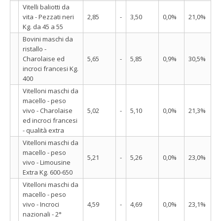
Vitelli baliotti da
vita - Pezzati neri
2,85
-
3,50
0,0%
21,0%
Kg. da 45 a 55
Bovini maschi da
ristallo -
Charolaise ed
5,65
-
5,85
0,9%
30,5%
incroci francesi Kg.
400
Vitelloni maschi da
macello - peso
vivo - Charolaise
5,02
-
5,10
0,0%
21,3%
ed incroci francesi
- qualità extra
Vitelloni maschi da
macello - peso
5,21
-
5,26
0,0%
23,0%
vivo - Limousine
Extra Kg. 600-650
Vitelloni maschi da
macello - peso
vivo - Incroci
4,59
-
4,69
0,0%
23,1%
nazionali - 2°