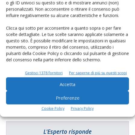
E-magazine
o gli ID univoci su questo sito e di mostrare annunci (non)
personalizzati. Non acconsentire o ritirare il consenso può
Tecniche, prodotti e servizi dalle aziende
influire negativamente su alcune caratteristiche e funzioni.
Clicca qui sotto per acconsentire a quanto sopra o per fare
scelte dettagliate. Le tue scelte saranno applicate solamente a
questo sito. È possibile modificare le impostazioni in qualsiasi
momento, compreso il ritiro del consenso, utilizzando i
pulsanti della Cookie Policy o cliccando sul pulsante di gestione
del consenso nella parte inferiore dello schermo.
Catalogo Aziende e Prodotti
Gestisci 1378 fornitori
Per saperne di più su questi scopi
Un modo semplice per cercare un'azienda o un
Accetta
prodotto!
Cerca adesso
Preferenze
Cookie Policy
Privacy Policy
L'Esperto risponde