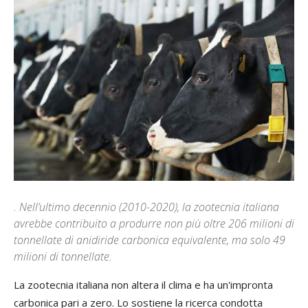
. Nell’ultimo decennio (2010-2020), la zootecnia italiana
avrebbe contribuito a produrre non più oltre 206 milioni di
tonnellate di anidiride carbonica equivalente, ma solo 49
milioni di tonnellate.
La zootecnia italiana non altera il clima e ha un'impronta
carbonica pari a zero. Lo sostiene la ricerca condotta