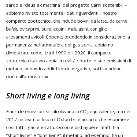
sardo e “deus ex machina” del progetto Carni sostenibili –
abbiamo rivisto totalmente i dati riguardanti il nostro
comparto zootecnico, che include bovini da latte, da carne,
bufali, ovicaprini, suini, equini, muli, asini, conigli e
allevamenti avicoli. Ebbene, prendendo in considerazione la
permanenza nell’atmosfera dei gas serra, abbiamo
dimostrato come, tra il 1990 e il 2020, il comparto
zootecnico italiano abbia in realtà ridotto le sue emissioni di
metano, andando addirittura in negativo, sottraendone
cioè dall’atmosfera».
Short living e long living
Finora le emissioni si calcolavano in CO
equivalente, ma nel
2
2017 un team di fisici di Oxford si è accorto che esprimere
così tutti i gas è errato. Occorre distinguere infatti tra
“short living” e “long living”: il metano, ad esempio, ha un