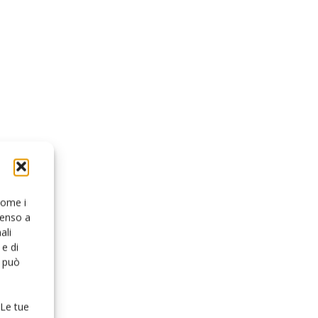
 come i
senso a
ali
e di
o può
 Le tue