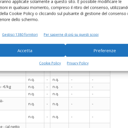
aranno applicate solamente a questo sito. È possibile modificare le
-0,9%
-0,9%
ioni in qualsiasi momento, compreso il ritiro del consenso, utilizzand
var.
 della Cookie Policy o cliccando sul pulsante di gestione del consenso 
var. sett
min
max
anno
feriore dello schermo.
prec.
prec.
Gestisci 1380 fornitori
Per saperne di più su questi scopi
4,20
-
4,20
-3,4%
-43,2%
Accetta
Preferenze
4,70
-
4,70
0,0%
-39,7%
3,00
-
3,00
0,0%
-50,8%
Cookie Policy
Privacy Policy
ne
2,80
-
2,80
0,0%
-52,5%
n.q.
-
n.q.
-
-
 - €/kg
n.q.
-
n.q.
-
-
n.q.
-
n.q.
-
-
i-
n.q.
-
n.q.
-
-
n.q.
-
n.q.
-
-
 - (al netto