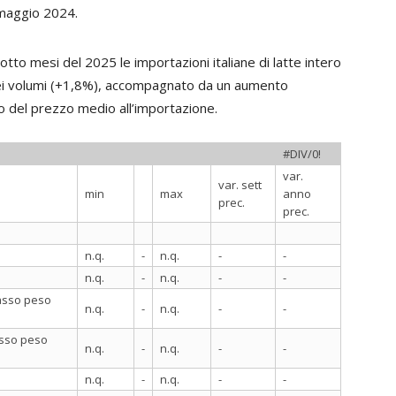
 maggio 2024.
otto mesi del 2025 le importazioni italiane di latte intero
ei volumi (+1,8%), accompagnato da un aumento
o del prezzo medio all’importazione.
#DIV/0!
var.
var. sett
min
max
anno
prec.
prec.
n.q.
-
n.q.
-
-
n.q.
-
n.q.
-
-
rasso peso
n.q.
-
n.q.
-
-
asso peso
n.q.
-
n.q.
-
-
n.q.
-
n.q.
-
-