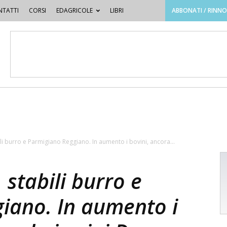
TATTI
CORSI
EDAGRICOLE
LIBRI
ABBONATI / RINN
li burro e Parmigiano Reggiano. In aumento i bovini, ancora...
 stabili burro e
iano. In aumento i