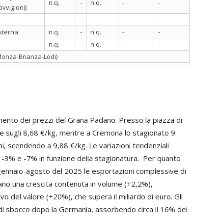
n.q.
-
n.q.
-
-
ovvigioni)
isterna
n.q.
-
n.q.
-
-
n.q.
-
n.q.
-
-
-Monza-Brianza-Lodi)
mento dei prezzi del Grana Padano. Presso la piazza di
e sugli 8,68 €/kg, mentre a Cremona lo stagionato 9
, scendendo a 9,88 €/kg. Le variazioni tendenziali
 -3% e -7% in funzione della stagionatura. Per quanto
 gennaio-agosto del 2025 le esportazioni complessive di
o una crescita contenuta in volume (+2,2%),
 del valore (+20%), che supera il miliardo di euro. Gli
 di sbocco dopo la Germania, assorbendo circa il 16% dei