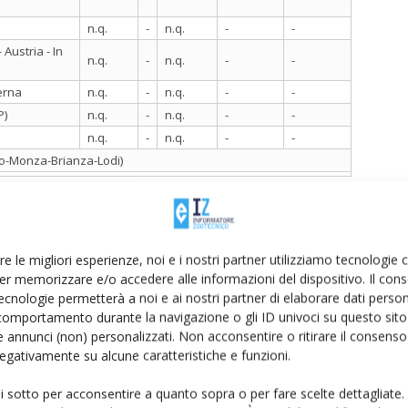
n.q.
-
n.q.
-
-
Austria - In
n.q.
-
n.q.
-
-
terna
n.q.
-
n.q.
-
-
P)
n.q.
-
n.q.
-
-
n.q.
-
n.q.
-
-
ano-Monza-Brianza-Lodi)
re le migliori esperienze, noi e i nostri partner utilizziamo tecnologie
stabilità nel comparto del burro pastorizzato nella
er memorizzare e/o accedere alle informazioni del dispositivo. Il con
ecnologie permetterà a noi e ai nostri partner di elaborare dati person
Sulla piazza di Mantova le quotazioni confermano i 3
comportamento durante la navigazione o gli ID univoci su questo sito 
ione annua pari al -50%. Proseguono i ribassi per il
 annunci (non) personalizzati. Non acconsentire o ritirare il consens
r olandese, ormai prossimi alla soglia dei 4 €/kg, a
 negativamente su alcune caratteristiche e funzioni.
 a livello continentale.
ui sotto per acconsentire a quanto sopra o per fare scelte dettagliate.