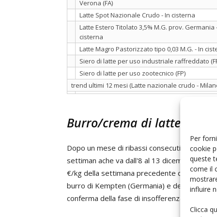
Verona (FA)
Latte Spot Nazionale Crudo - In cisterna
Latte Estero Titolato 3,5% M.G. prov. Germania - 
cisterna
Latte Magro Pastorizzato tipo 0,03 M.G. - In cis
Siero di latte per uso industriale raffreddato (F
Siero di latte per uso zootecnico (FP)
trend ultimi 12 mesi (Latte nazionale crudo - Mil
Burro/crema di latte
Per forni
Dopo un mese di ribassi consecutivi, torna la 
cookie p
queste t
settiman ache va dall'8 al 13 dicembre 2025. 
come il 
€/kg della settimana precedente con una fless
mostrare
burro di Kempten (Germania) e del Verse Bote
influire
conferma della fase di insofferenza del settore
Clicca q