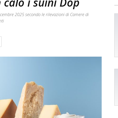
 calo i suini Dop
3 dicembre 2025 secondo le rilevazioni di Camere di
mti