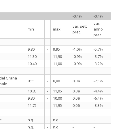
-0,4%
-0,4%
var.
var. sett
min
max
anno
prec.
prec.
9,80
-
9,95
-1,0%
-5,7%
11,30
-
11,90
-0,9%
-3,7%
10,40
-
11,00
-0,9%
-3,2%
 del Grana
8,55
-
8,80
0,0%
-7,5%
 sale
10,85
-
11,05
0,0%
-4,4%
9,80
-
10,00
0,0%
-6,4%
11,75
-
11,95
0,0%
-3,3%
e
n.q.
-
n.q.
-
-
n.q.
-
n.q.
-
-