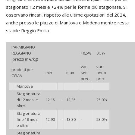
stagionato 12 mesi e +24% per le forme più stagionate. Si
osservano rincari, rispetto alle ultime quotazioni del 2024,
anche presso le piazze di Mantova e Modena mentre resta
stabile Reggio Emilia.
PARMIGIANO
REGGIANO
+0,5%
0,5%
(prezzi in €/kg)
var.
var.
prodotti per
min
max
sett
anno
CCIAA
prec.
prec.
Mantova
Stagionatura
di 12 mesi e
12,15
-
12,35
-
25,0%
oltre
Stagionatura
fino 18 mesi
12,90
-
13,30
-
23,0%
e oltre
Stagionatura