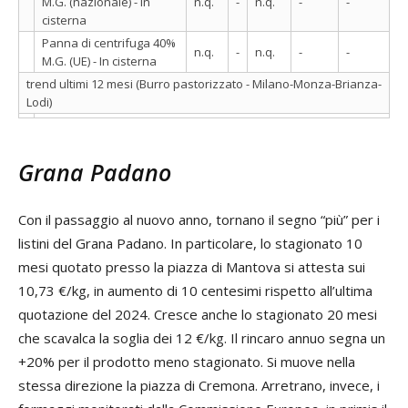
M.G. (nazionale) - In
n.q.
-
n.q.
-
-
cisterna
Panna di centrifuga 40%
n.q.
-
n.q.
-
-
M.G. (UE) - In cisterna
trend ultimi 12 mesi (Burro pastorizzato - Milano-Monza-Brianza-
Lodi)
Grana Padano
Con il passaggio al nuovo anno, tornano il segno “più” per i
listini del Grana Padano. In particolare, lo stagionato 10
mesi quotato presso la piazza di Mantova si attesta sui
10,73 €/kg, in aumento di 10 centesimi rispetto all’ultima
quotazione del 2024. Cresce anche lo stagionato 20 mesi
che scavalca la soglia dei 12 €/kg. Il rincaro annuo segna un
+20% per il prodotto meno stagionato. Si muove nella
stessa direzione la piazza di Cremona. Arretrano, invece, i