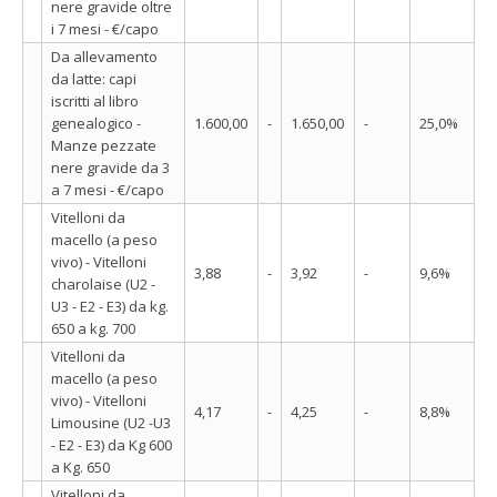
nere gravide oltre
i 7 mesi - €/capo
Da allevamento
da latte: capi
iscritti al libro
genealogico -
1.600,00
-
1.650,00
-
25,0%
Manze pezzate
nere gravide da 3
a 7 mesi - €/capo
Vitelloni da
macello (a peso
vivo) - Vitelloni
3,88
-
3,92
-
9,6%
charolaise (U2 -
U3 - E2 - E3) da kg.
650 a kg. 700
Vitelloni da
macello (a peso
vivo) - Vitelloni
4,17
-
4,25
-
8,8%
Limousine (U2 -U3
- E2 - E3) da Kg 600
a Kg. 650
Vitelloni da