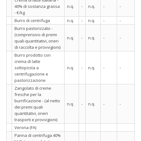
40% di sostanza grassa
n.q.
-
n.q.
-
-
- €/kg
Burro di centrifuga
n.q.
-
n.q.
-
-
Burro pastorizzato -
(comprensivo di premi
n.q.
-
n.q.
-
-
quali-quantitativi, oneri
di raccolta e provvigioni)
Burro prodotto con
crema di latte
sottoposta a
n.q.
-
n.q.
-
-
centrifugazione e
pastorizzazione
Zangolato di creme
fresche per la
burrificazione - (al netto
n.q.
-
n.q.
-
-
dei premi quali
quantitativi, oneri
trasporti e provvigioni)
Verona (FA)
Panna di centrifuga 40%