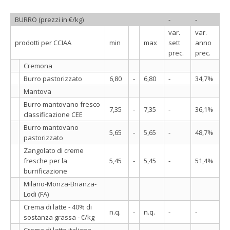
BURRO (prezzi in €/kg)
-
-
var.
var.
prodotti per CCIAA
min
max
sett
anno
prec.
prec.
Cremona
Burro pastorizzato
6,80
-
6,80
-
34,7%
Mantova
Burro mantovano fresco
7,35
-
7,35
-
36,1%
classificazione CEE
Burro mantovano
5,65
-
5,65
-
48,7%
pastorizzato
Zangolato di creme
fresche per la
5,45
-
5,45
-
51,4%
burrificazione
Milano-Monza-Brianza-
Lodi (FA)
Crema di latte - 40% di
n.q.
-
n.q.
-
-
sostanza grassa - €/kg
Crema di latte italiana -