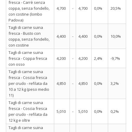
fresca - Carrè senza
coppa, senza fondello,
4,700
-
4,700
0,0%
20,5%
con costine (lombo
Padova)
Tagli di carne suina
fresca - Busto con
4,400
-
4,400
0,0%
10,0%
coppa, senza fondello,
con costine
Tagli di carne suina
fresca - Coppa fresca
4,200
-
4,200
2,4%
-9,7%
con osso
Tagli di carne suina
fresca - Coscia fresca
per crudo - refilata da
4,850
-
4,850
0,0%
3,2%
10 a 12 kg (peso medio
11)
Tagli di carne suina
fresca - Coscia fresca
5,010
-
5,010
0,0%
0,2%
per crudo - refilata da
12 kg e oltre
Tagli di carne suina