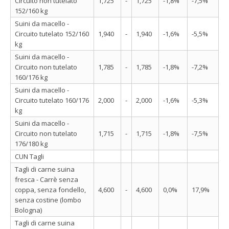
Circuito non tutelato
1,725
-
1,725
-1,8%
-7,5%
152/160 kg
Suini da macello -
Circuito tutelato 152/160
1,940
-
1,940
-1,6%
-5,5%
kg
Suini da macello -
Circuito non tutelato
1,785
-
1,785
-1,8%
-7,2%
160/176 kg
Suini da macello -
Circuito tutelato 160/176
2,000
-
2,000
-1,6%
-5,3%
kg
Suini da macello -
Circuito non tutelato
1,715
-
1,715
-1,8%
-7,5%
176/180 kg
CUN Tagli
Tagli di carne suina
fresca - Carrè senza
coppa, senza fondello,
4,600
-
4,600
0,0%
17,9%
senza costine (lombo
Bologna)
Tagli di carne suina