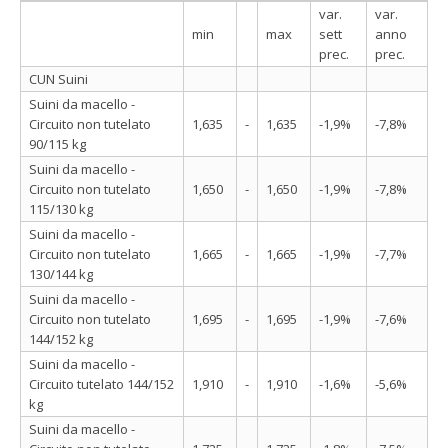
var.
var.
min
max
sett
anno
prec.
prec.
CUN Suini
Suini da macello -
Circuito non tutelato
1,635
-
1,635
-1,9%
-7,8%
90/115 kg
Suini da macello -
Circuito non tutelato
1,650
-
1,650
-1,9%
-7,8%
115/130 kg
Suini da macello -
Circuito non tutelato
1,665
-
1,665
-1,9%
-7,7%
130/144 kg
Suini da macello -
Circuito non tutelato
1,695
-
1,695
-1,9%
-7,6%
144/152 kg
Suini da macello -
Circuito tutelato 144/152
1,910
-
1,910
-1,6%
-5,6%
kg
Suini da macello -