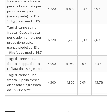
fresca - Coscia fresca
per crudo - refilata per
5,820
-
5,820
-0,3%
4,5%
produzione tipica
(senza piede) da 11 a
13 kg (peso medio 12)
Tagli di carne suina
fresca - Coscia fresca
per crudo - refilata per
6,220
-
6,220
-0,3%
2,6%
produzione tipica
(senza piede) da 13 a
16 kg (peso medio 14,5)
Tagli di carne suina
fresca - Coppa fresca
5,950
-
5,950
0,0%
-3,3%
refilata da 2,5 kg e oltre
Tagli di carne suina
fresca - Spalla fresca
4,300
-
4,300
0,0%
-15,7%
disossata e sgrassata
da 5,5 kg e oltre