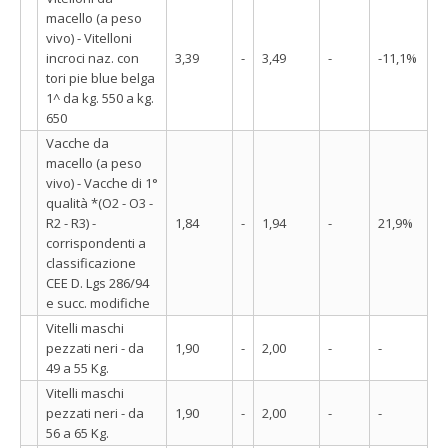
macello (a peso
vivo) - Vitelloni
incroci naz. con
3,39
-
3,49
-
-11,1%
tori pie blue belga
1^ da kg. 550 a kg.
650
Vacche da
macello (a peso
vivo) - Vacche di 1°
qualità *(O2 - O3 -
R2 - R3) -
1,84
-
1,94
-
21,9%
corrispondenti a
classificazione
CEE D. Lgs 286/94
e succ. modifiche
Vitelli maschi
pezzati neri - da
1,90
-
2,00
-
-
49 a 55 Kg.
Vitelli maschi
pezzati neri - da
1,90
-
2,00
-
-
56 a 65 Kg.