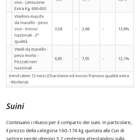
vivo - Limousine
Extra Kg. 600-650
Vitelloni maschi
da macello - peso
vivo - Incroci
3,58
-
3,68
-
13,8%
nazionali - 2°
qualità
Vitelli da macello -
peso morto -
6,85
-
7,05
-
12,1%
Pezzati neri
nazionali
trend ultimi 12 mesi (Charolaise ed incroci francesi qualità extra
- Modena)
Suini
Continuano i ribassi per il comparto dei suini. In particolare,
il prezzo della categoria 160-176 kg quotata alla Cun di
settore perde ulteriori 3,2 centesimi attestandosi sulla