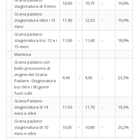
10,60
-
10,75
-
19,6%
stagionatura di 9 mesi
Grana padano
stagionatura oltre i 15
11,90
-
12,50
-
19,0%
mesi
Grana padano
stagionatura tra i 12 e i
11,00
-
11,60
-
18,9%
15 mesi
Mantova
Grana padano con
bollo provvisorio di
origine del Grana
9,40
-
9,65
-
23,3%
Padano -Stagionatura
tra i 60 e i 90 giorni
fuori sale
Grana Padano
stagionatura di 14
11,50
-
11,70
-
19,3%
mesi e oltre
Grana padano
stagionatura di 10
10,65
-
10,80
-
20,2%
mesi e oltre