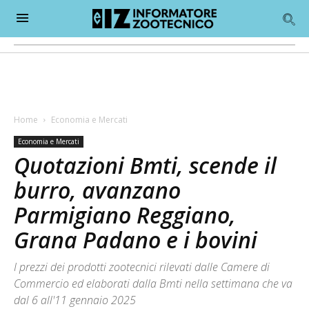
Home
Economia e Mercati
Economia e Mercati
Quotazioni Bmti, scende il
burro, avanzano
Parmigiano Reggiano,
Grana Padano e i bovini
I prezzi dei prodotti zootecnici rilevati dalle Camere di
Commercio ed elaborati dalla Bmti nella settimana che va
dal 6 all'11 gennaio 2025