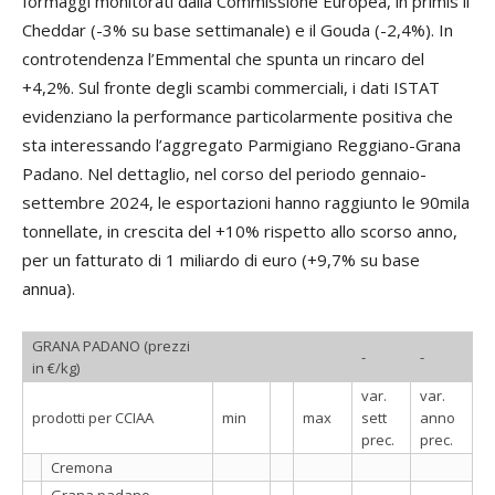
formaggi monitorati dalla Commissione Europea, in primis il
Cheddar (-3% su base settimanale) e il Gouda (-2,4%). In
controtendenza l’Emmental che spunta un rincaro del
+4,2%. Sul fronte degli scambi commerciali, i dati ISTAT
evidenziano la performance particolarmente positiva che
sta interessando l’aggregato Parmigiano Reggiano-Grana
Padano. Nel dettaglio, nel corso del periodo gennaio-
settembre 2024, le esportazioni hanno raggiunto le 90mila
tonnellate, in crescita del +10% rispetto allo scorso anno,
per un fatturato di 1 miliardo di euro (+9,7% su base
annua).
GRANA PADANO (prezzi
-
-
in €/kg)
var.
var.
prodotti per CCIAA
min
max
sett
anno
prec.
prec.
Cremona
Grana padano