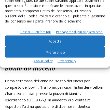
scelte dettagliate. Le tue scelte saranno applicate solamente a
questo sito. È possibile modificare le impostazioni in qualsiasi
Non formulato il listino del Pecorino Romano quotato
momento, compreso il ritiro del consenso, utilizzando i
presso la piazza di Milano. I flussi commerciali si
pulsanti della Cookie Policy o cliccando sul pulsante di gestione
confermano, intanto, dinamici. In particolare, nei primi nove
del consenso nella parte inferiore dello schermo.
mesi dell’anno è stata osservata una crescita delle
Gestisci 1380 fornitori
Per saperne di più su questi scopi
esportazioni di Pecorino Romano e Fiore Sardo pari al
+4,9% in volume. Viceversa, complice il calo dei prezzi
Accetta
all’export, si riduce il corrispettivo monetario pari a 190
Preferenze
milioni di euro (-2%).
Cookie Policy
Privacy Policy
Bovini da macello
Prima settimana dell’anno nel segno dei rincari per il
comparto dei bovini. Tra i principali capi, i listini dei vitelloni
Charolaise quotati presso la piazza di Mantova
esordiscono sui 3,9 €/kg, in aumento di 5 centesimi
rispetto all’ultima quotazione di dicembre. Identico