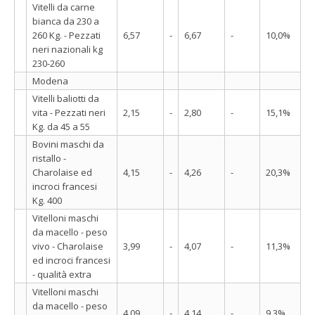
Vitelli da carne
bianca da 230 a
260 Kg. - Pezzati
6,57
-
6,67
-
10,0%
neri nazionali kg
230-260
Modena
Vitelli baliotti da
vita - Pezzati neri
2,15
-
2,80
-
15,1%
Kg. da 45 a 55
Bovini maschi da
ristallo -
Charolaise ed
4,15
-
4,26
-
20,3%
incroci francesi
Kg. 400
Vitelloni maschi
da macello - peso
vivo - Charolaise
3,99
-
4,07
-
11,3%
ed incroci francesi
- qualità extra
Vitelloni maschi
da macello - peso
4,09
-
4,14
-
9,3%