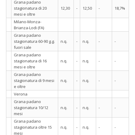
Grana padano
stagionatura di 20
12,30
-
12,50
-
18,7%
mesi e oltre
Milano-Monza-
Brianza-Lodi (FA)
Grana padano
stagionatura 60-90 g.g.
n.q.
-
n.q.
-
-
fuori sale
Grana padano
stagionatura di 16
n.q.
-
n.q.
-
-
mesi e oltre
Grana padano
stagionatura di 9 mesi
n.q.
-
n.q.
-
-
e oltre
Verona
Grana padano
stagionatura 10/12
n.q.
-
n.q.
-
-
mesi
Grana padano
stagionatura oltre 15
n.q.
-
n.q.
-
-
mesi