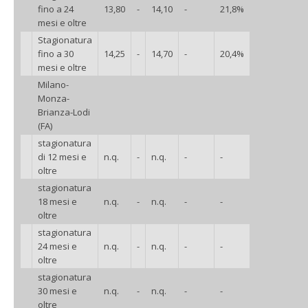
fino a 24
13,80
-
14,10
-
21,8%
mesi e oltre
Stagionatura
fino a 30
14,25
-
14,70
-
20,4%
mesi e oltre
Milano-
Monza-
Brianza-Lodi
(FA)
stagionatura
di 12 mesi e
n.q.
-
n.q.
-
-
oltre
stagionatura
18 mesi e
n.q.
-
n.q.
-
-
oltre
stagionatura
24 mesi e
n.q.
-
n.q.
-
-
oltre
stagionatura
30 mesi e
n.q.
-
n.q.
-
-
oltre