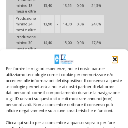
minino 18
13,40
-
13,55
0,0%
24,5%
mesi e oltre
Produzione
minino 24
13,90
-
14,30
0,0%
24,0%
mesi e oltre
Produzione
minino 30
14,40
-
15,00
0,0%
17,8%
mesi e oltre
trend ultimi 12 mesi (Parmigiano Reggiano
produzione minimo 24 mesi e oltre - Parma)
Per fornire le migliori esperienze, noi e i nostri partner
utilizziamo tecnologie come i cookie per memorizzare e/o
accedere alle informazioni del dispositivo. Il consenso a queste
tecnologie permetterà a noi e ai nostri partner di elaborare
dati personali come il comportamento durante la navigazione
o gli ID univoci su questo sito e di mostrare annunci (non)
personalizzati. Non acconsentire o ritirare il consenso può
influire negativamente su alcune caratteristiche e funzioni.
Pecorino Romano
Clicca qui sotto per acconsentire a quanto sopra o per fare