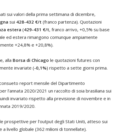
ti sui valori della prima settimana di dicembre,
ogna
sui
428-432 €/t
(franco partenza). Quotazioni
nza estera
(
429-431 €/t
, franco arrivo, +0,5% su base
zionale ed estera rimangono comunque ampiamente
ivamente +24,8% e +20,8%).
e, alla
Borsa di Chicago
le quotazioni futures con
mente invariate (
-0,1%
) rispetto a sette giorni prima.
l consueto report mensile del Dipartimento
er l’annata 2020/2021 un raccolto di soia brasiliana sui
uindi invariato rispetto alla previsione di novembre e in
l’annata 2019/2020.
e prospettive per l’output degli Stati Uniti, atteso sui
 a livello globale (362 milioni di tonnellate).