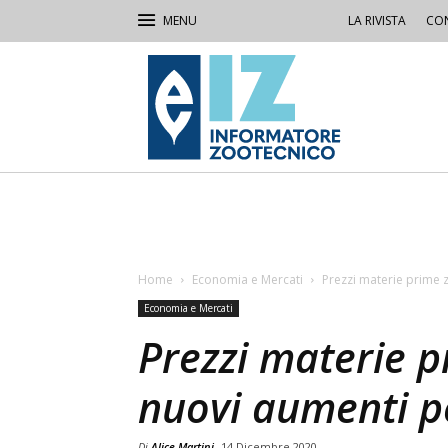
LA RIVISTA
CON
IZ
Informatore
Zootecnico
Home
Economia e Mercati
Prezzi materie prime 
Economia e Mercati
Prezzi materie p
nuovi aumenti pe
Di
Alice Martini
14 Dicembre 2020