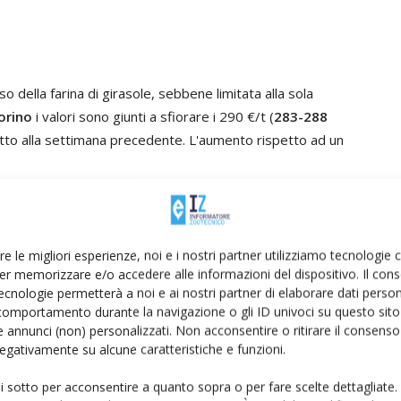
o della farina di girasole, sebbene limitata alla sola
orino
i valori sono giunti a sfiorare i 290 €/t (
283-288
etto alla settimana precedente. L'aumento rispetto ad un
no segnato invece un ulteriore ribasso settimanale
ibilità sul mercato. Resta ampia però la crescita
re le migliori esperienze, noi e i nostri partner utilizziamo tecnologie
6,4%.
er memorizzare e/o accedere alle informazioni del dispositivo. Il con
ecnologie permetterà a noi e ai nostri partner di elaborare dati person
comportamento durante la navigazione o gli ID univoci su questo sito 
 annunci (non) personalizzati. Non acconsentire o ritirare il consens
 negativamente su alcune caratteristiche e funzioni.
lentamento delle quotazioni dei
semi di colza
con un
rigi
e
quotazioni futures
sui
408,50 €/t
. Tuttavia, sulle
ui sotto per acconsentire a quanto sopra o per fare scelte dettagliate.