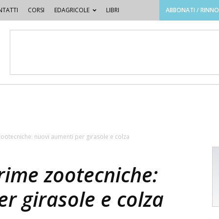
TATTI
CORSI
EDAGRICOLE
LIBRI
ABBONATI / RINN
zootecniche: nuovi aumenti per girasole e colza
rime zootecniche:
r girasole e colza