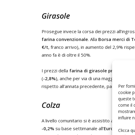
Girasole
Prosegue invece la corsa dei prezzi all’ingross
farina convenzionale
. Alla
Borsa merci di T
€/t
, franco arrivo), in aumento del 2,9% risp
anno fa è di oltre il 50%.
I prezzi della
farina di girasole proteico
han
(
-2,8%
), anche per via di una maggiore dispon
Per forni
rispetto all’annata precedente, pari ad un +3
cookie p
queste t
Colza
come il 
mostrare
influire
A livello comunitario si è assistito ad un ral
-0,2%
su base settimanale all’
Euronext di Pa
Clicca q