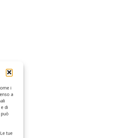
 come i
senso a
ali
e di
o può
 Le tue