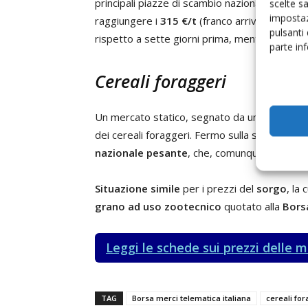
principali piazze di scambio nazionali i prezzi 
scelte s
impostaz
raggiungere i
315 €/t
(franco arrivo) alla
Bor
pulsanti
rispetto a sette giorni prima, mentre l'incr
parte in
Cereali foraggeri
Un mercato statico, segnato da una domanda l
dei cereali foraggeri. Fermo sulla soglia dei
1
nazionale pesante
, che, comunque, si mantie
Situazione simile
per i prezzi del
sorgo
, la
grano ad uso zootecnico
quotato alla
Bors
Leggi le schede sui prezzi delle 
TAG
Borsa merci telematica italiana
cereali fo