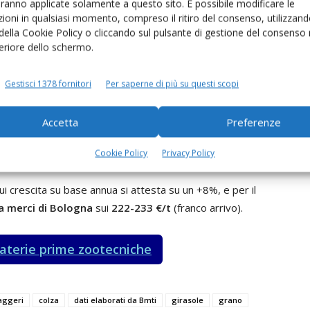
all’ingrosso della
farina di colza
si sono spinti fino a
aranno applicate solamente a questo sito. È possibile modificare le
ioni in qualsiasi momento, compreso il ritiro del consenso, utilizzand
sa merci di Bologna
. Il guadagno è stato dell’1,6%
 della Cookie Policy o cliccando sul pulsante di gestione del consenso 
emento su base annua si è portato ad un +32,2%.
feriore dello schermo.
Gestisci 1378 fornitori
Per saperne di più su questi scopi
imitata, ha impresso una sostanziale stabilità ai prezzi
Accetta
Preferenze
90 €/t
(franco arrivo,
Borsa merci di Bologna
) l’
orzo
ne più alto di quasi il 10% rispetto alla scorsa annata.
Cookie Policy
Privacy Policy
 cui crescita su base annua si attesta su un +8%, e per il
a merci di Bologna
sui
222-233 €/t
(franco arrivo).
materie prime zootecniche
raggeri
colza
dati elaborati da Bmti
girasole
grano