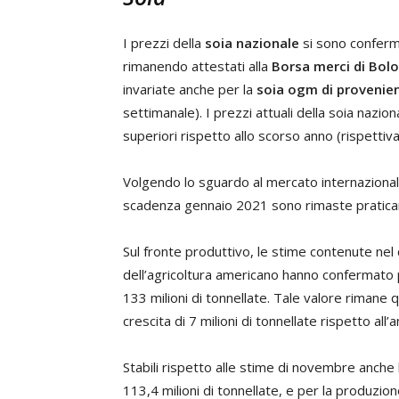
I prezzi della
soia nazionale
si sono conferma
rimanendo attestati alla
Borsa merci di Bol
invariate anche per la
soia ogm di provenie
settimanale). I prezzi attuali della soia na
superiori rispetto allo scorso anno (rispett
Volgendo lo sguardo al mercato internazional
scadenza gennaio 2021 sono rimaste pratica
Sul fronte produttivo, le stime contenute ne
dell’agricoltura americano hanno confermato p
133 milioni di tonnellate. Tale valore rimane q
crescita di 7 milioni di tonnellate rispetto al
Stabili rispetto alle stime di novembre anche l
113,4 milioni di tonnellate, e per la produzione