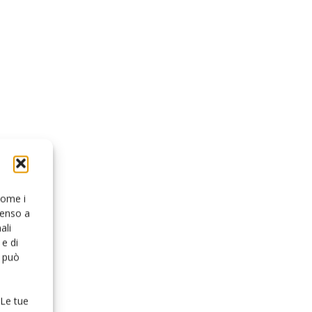
 come i
senso a
ali
e di
o può
 Le tue