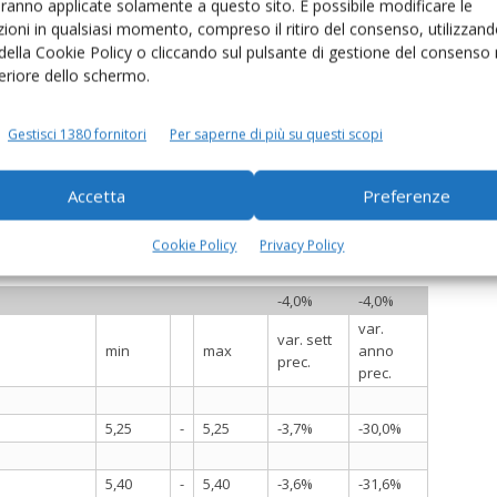
aranno applicate solamente a questo sito. È possibile modificare le
ioni in qualsiasi momento, compreso il ritiro del consenso, utilizzand
 della Cookie Policy o cliccando sul pulsante di gestione del consenso 
 manifestare una dinamica ribassista. Presso la piazza di
feriore dello schermo.
di 20 centesimi, attestandosi a 3,67 €/kg, con la
piazza di Mantova, dove i prezzi scendono a 3,70 €/kg. In
Gestisci 1380 fornitori
Per saperne di più su questi scopi
ema di latte, che si portano rispettivamente a 3,47 €/kg
tra una diminuzione per il Verse Boter olandese, mentre il
Accetta
Preferenze
e rimangono invariati, pur rimanendo nettamente al di
Cookie Policy
Privacy Policy
-4,0%
-4,0%
var.
var. sett
min
max
anno
prec.
prec.
5,25
-
5,25
-3,7%
-30,0%
5,40
-
5,40
-3,6%
-31,6%