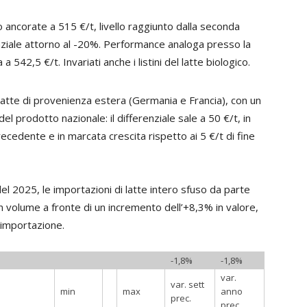
o ancorate a 515 €/t, livello raggiunto dalla seconda
ziale attorno al -20%. Performance analoga presso la
542,5 €/t. Invariati anche i listini del latte biologico.
 latte di provenienza estera (Germania e Francia), con un
l prodotto nazionale: il differenziale sale a 50 €/t, in
ecedente e in marcata crescita rispetto ai 5 €/t di fine
el 2025, le importazioni di latte intero sfuso da parte
 in volume a fronte di un incremento dell’+8,3% in valore,
’importazione.
-1,8%
-1,8%
var.
var. sett
min
max
anno
prec.
prec.