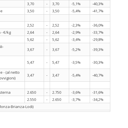
3,70
-
3,70
-5,1%
-40,3%
ne
3,50
-
3,50
-5,4%
-41,7%
2,52
-
2,52
-2,3%
-36,0%
 - €/kg
2,64
-
2,64
-2,9%
-33,7%
5,62
-
5,62
-3,4%
-29,8%
i-
3,67
-
3,67
-5,2%
-39,3%
5,47
-
5,47
-3,5%
-30,3%
 - (al netto
3,47
-
3,47
-5,4%
-40,7%
ovvigioni)
isterna
2.650
-
2.750
-3,6%
-31,6%
2.550
-
2.650
-3,7%
-34,2%
-Monza-Brianza-Lodi)