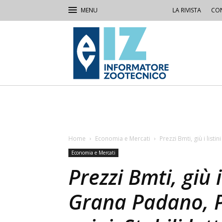
LA RIVISTA
CON
IZ
Informatore
Zootecnico
Home
Economia e Mercati
Prezzi Bmti, giù i lis
Economia e Mercati
Prezzi Bmti, giù i
Grana Padano, 