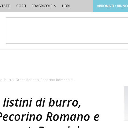
TATTI
CORSI
EDAGRICOLE
LIBRI
ABBONATI / RINN
tini di burro, Grana Padano, Pecorino Romano e...
 listini di burro,
Pecorino Romano e