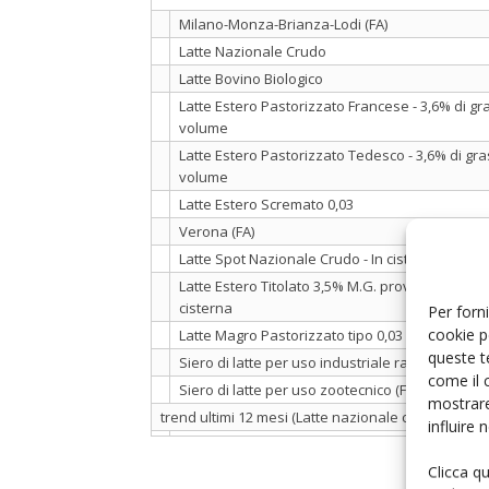
Milano-Monza-Brianza-Lodi (FA)
Latte Nazionale Crudo
Latte Bovino Biologico
Latte Estero Pastorizzato Francese - 3,6% di g
volume
Latte Estero Pastorizzato Tedesco - 3,6% di gr
volume
Latte Estero Scremato 0,03
Verona (FA)
Latte Spot Nazionale Crudo - In cisterna
Latte Estero Titolato 3,5% M.G. prov. Germania - 
cisterna
Per forni
cookie p
Latte Magro Pastorizzato tipo 0,03 M.G. - In cis
queste t
Siero di latte per uso industriale raffreddato (F
come il 
Siero di latte per uso zootecnico (FP)
mostrare
trend ultimi 12 mesi (Latte nazionale crudo - Mil
influire
Clicca q