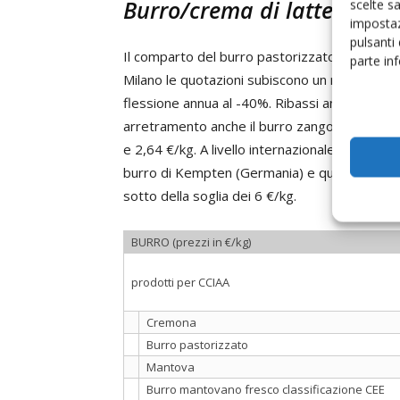
Burro/crema di latte
scelte s
impostaz
pulsanti
Il comparto del burro pastorizzato continua a
parte in
Milano le quotazioni subiscono un nuovo calo 
flessione annua al -40%. Ribassi anche sulla 
arretramento anche il burro zangolato e la cr
e 2,64 €/kg. A livello internazionale, si regis
burro di Kempten (Germania) e quello frances
sotto della soglia dei 6 €/kg.
BURRO (prezzi in €/kg)
prodotti per CCIAA
Cremona
Burro pastorizzato
Mantova
Burro mantovano fresco classificazione CEE