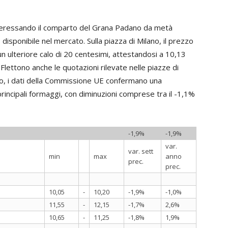
 interessando il comparto del Grana Padano da metà
isponibile nel mercato. Sulla piazza di Milano, il prezzo
un ulteriore calo di 20 centesimi, attestandosi a 10,13
Flettono anche le quotazioni rilevate nelle piazze di
o, i dati della Commissione UE confermano una
principali formaggi, con diminuzioni comprese tra il -1,1%
-1,9%
-1,9%
var.
var. sett
min
max
anno
prec.
prec.
10,05
-
10,20
-1,9%
-1,0%
11,55
-
12,15
-1,7%
2,6%
10,65
-
11,25
-1,8%
1,9%