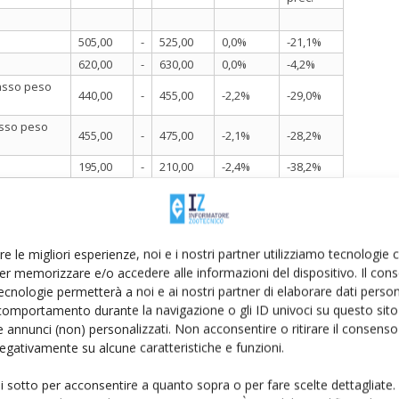
505,00
-
525,00
0,0%
-21,1%
620,00
-
630,00
0,0%
-4,2%
rasso peso
440,00
-
455,00
-2,2%
-29,0%
asso peso
455,00
-
475,00
-2,1%
-28,2%
195,00
-
210,00
-2,4%
-38,2%
535,00
-
550,00
0,0%
-18,4%
Austria - In
460,00
-
480,00
-4,1%
-29,3%
re le migliori esperienze, noi e i nostri partner utilizziamo tecnologie
er memorizzare e/o accedere alle informazioni del dispositivo. Il con
terna
200,00
-
210,00
-6,8%
-40,6%
ecnologie permetterà a noi e ai nostri partner di elaborare dati person
P)
14,50
-
15,50
0,0%
-11,8%
comportamento durante la navigazione o gli ID univoci su questo sito 
7,50
-
8,50
0,0%
-11,1%
 annunci (non) personalizzati. Non acconsentire o ritirare il consens
ano-Monza-Brianza-Lodi)
 negativamente su alcune caratteristiche e funzioni.
ui sotto per acconsentire a quanto sopra o per fare scelte dettagliate.