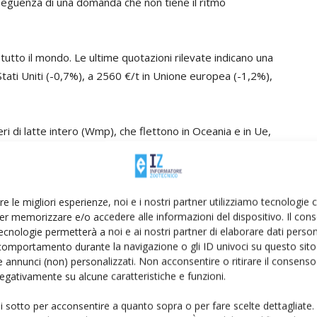
eguenza di una domanda che non tiene il ritmo
tutto il mondo. Le ultime quotazioni rilevate indicano una
Stati Uniti (-0,7%), a 2560 €/t in Unione europea (-1,2%),
i di latte intero (Wmp), che flettono in Oceania e in Ue,
 e a 3.025 €/t (-0,7 per cento). Di segno contrario il
anno segnato un trend positivo le quotazioni dell’ultima
ivalutazione dello 0,2 per cento.
re le migliori esperienze, noi e i nostri partner utilizziamo tecnologie
er memorizzare e/o accedere alle informazioni del dispositivo. Il con
fase di commercio globale, Stati Uniti e Unione europea
ecnologie permetterà a noi e ai nostri partner di elaborare dati person
i polvere di latte scremato (Smp), mentre è l’Oceania a
comportamento durante la navigazione o gli ID univoci su questo sito 
acquisto di polvere di latte intero. Questo fa sì che
 annunci (non) personalizzati. Non acconsentire o ritirare il consens
 negativamente su alcune caratteristiche e funzioni.
nte in base alle condizioni dei listini e a eventuali
e e le barriere sanitarie, infatti, complicano e non poco
ui sotto per acconsentire a quanto sopra o per fare scelte dettagliate.