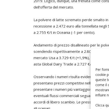
2019. Logico, dunque, una frenata come cons
dell’offerta del mercato.
La polvere di latte scremato perde smalto in 
recessione a 2.472 euro alla tonnellata negli 
a 2.755 €/t in Oceania (-1 per cento).
Andamento di prezzo disallineato per le polver
scendendo rispettivamente a 2.802 €/t (-4,4%)
mercato Usa a 3.729 €/t (+1,9%), così come h
asta Global Dairy Trade a 2.727 €/t, con una r
Per forni
cookie p
Osservando i numeri risulta evidente che, in 
queste t
presentano prezzi competitivi nelle vendite d
come il 
presentare i numeri più vantaggiosi in fase di 
mostrare
influire
eventuali flussi commerciali seguano rotte disti
accordi di libero scambio. Le pressioni daziari
Clicca q
gli scenari.