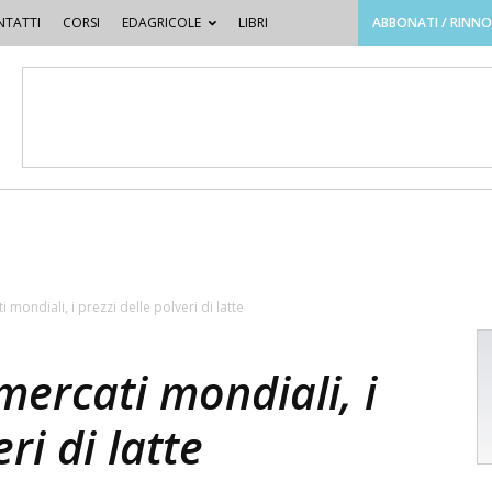
TATTI
CORSI
EDAGRICOLE
LIBRI
ABBONATI / RINN
i mondiali, i prezzi delle polveri di latte
 mercati mondiali, i
ri di latte