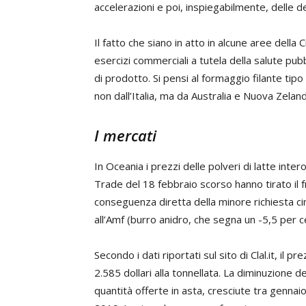
accelerazioni e poi, inspiegabilmente, delle d
Il fatto che siano in atto in alcune aree della C
esercizi commerciali a tutela della salute pub
di prodotto. Si pensi al formaggio filante tip
non dall’Italia, ma da Australia e Nuova Zeland
I mercati
In Oceania i prezzi delle polveri di latte int
Trade del 18 febbraio scorso hanno tirato il 
conseguenza diretta della minore richiesta ci
all’Amf (burro anidro, che segna un -5,5 per c
Secondo i dati riportati sul sito di Clal.it, il
2.585 dollari alla tonnellata. La diminuzione 
quantità offerte in asta, cresciute tra genna