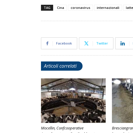
TAG
Cina
coronavirus
internazionali
latt
Facebook
Twitter
Articoli correlati
Mocellin, Confcooperative
Bresciangrana