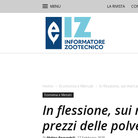
LA RIVISTA
CON
IZ
Informatore
Zootecnico
Home
Economia e Mercati
In flessione, sui mercat
Economia e Mercati
In flessione, sui
prezzi delle polve
Di
Matteo Bernardelli
27 Febbraio 2020