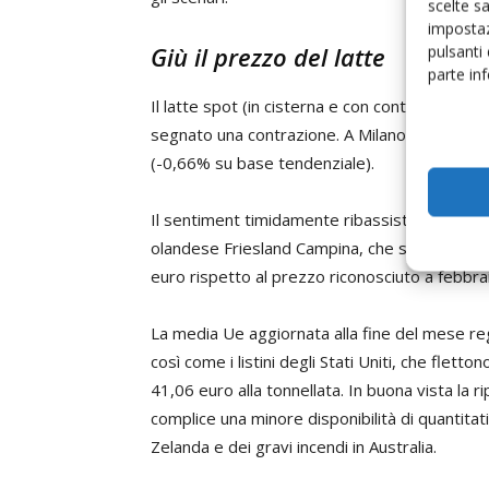
scelte s
impostaz
Giù il prezzo del latte
pulsanti
parte in
Il latte spot (in cisterna e con contratto di c
segnato una contrazione. A Milano lunedì sco
(-0,66% su base tendenziale).
Il sentiment timidamente ribassista è confer
olandese Friesland Campina, che scende a 36,
euro rispetto al prezzo riconosciuto a febbra
La media Ue aggiornata alla fine del mese re
così come i listini degli Stati Uniti, che fle
41,06 euro alla tonnellata. In buona vista la 
complice una minore disponibilità di quantitat
Zelanda e dei gravi incendi in Australia.