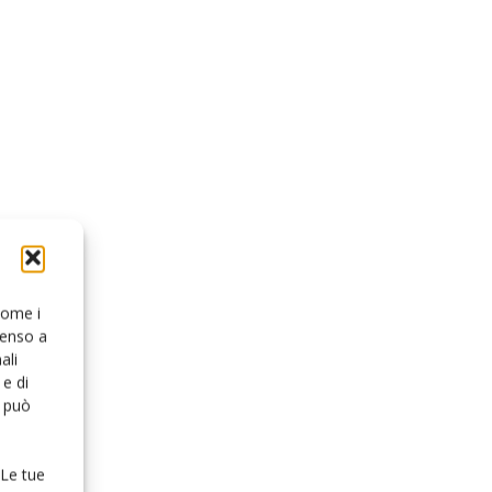
 come i
senso a
ali
e di
o può
 Le tue