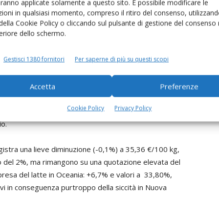
aranno applicate solamente a questo sito. È possibile modificare le
ioni in qualsiasi momento, compreso il ritiro del consenso, utilizzand
 della Cookie Policy o cliccando sul pulsante di gestione del consenso 
feriore dello schermo.
onferimento non superiore ai tre mesi, ndr) in Italia ha
Gestisci 1380 fornitori
Per saperne di più su questi scopi
rso (24 febbraio) è sceso a 37,50 €/100 kg a Milano
Accetta
Preferenze
mato proprio dal prezzo fissato dalla cooperativa
Cookie Policy
Privacy Policy
50 euro per 100 kg di latte, con una flessione di 0,25
io.
gistra una lieve diminuzione (-0,1%) a 35,36 €/100 kg,
ttono del 2%, ma rimangono su una quotazione elevata del
ripresa del latte in Oceania: +6,7% e valori a 33,80%,
ivi in conseguenza purtroppo della siccità in Nuova