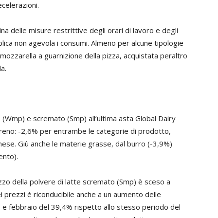
ecelerazioni.
ina delle misure restrittive degli orari di lavoro e degli
blica non agevola i consumi. Almeno per alcune tipologie
o mozzarella a guarnizione della pizza, acquistata peraltro
a.
ero (Wmp) e scremato (Smp) all’ultima asta Global Dairy
freno: -2,6% per entrambe le categorie di prodotto,
nese. Giù anche le materie grasse, dal burro (-3,9%)
ento).
 prezzo della polvere di latte scremato (Smp) è sceso a
dei prezzi è riconducibile anche a un aumento delle
io e febbraio del 39,4% rispetto allo stesso periodo del