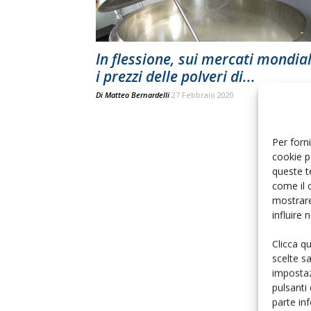
In flessione, sui mercati mondial
i prezzi delle polveri di...
Di
Matteo Bernardelli
27 Febbraio 2020
Per forni
cookie p
queste t
come il 
mostrare
influire
Clicca q
scelte s
impostaz
pulsanti
parte in