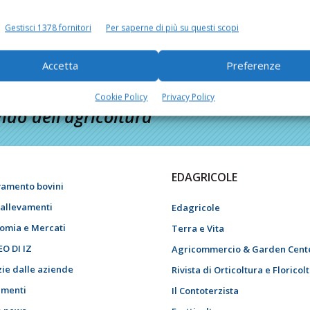
Gestisci 1378 fornitori
Per saperne di più su questi scopi
Accetta
Preferenze
Cookie Policy
Privacy Policy
do dell’agricoltura
EDAGRICOLE
vamento bovini
i allevamenti
Edagricole
omia e Mercati
Terra e Vita
EO DI IZ
Agricommercio & Garden Cent
zie dalle aziende
Rivista di Orticoltura e Floricol
menti
Il Contoterzista