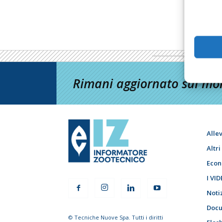
Rimani aggiornato sul mon
Alle
Altr
Econ
I VID
Noti
Docu
© Tecniche Nuove Spa. Tutti i diritti