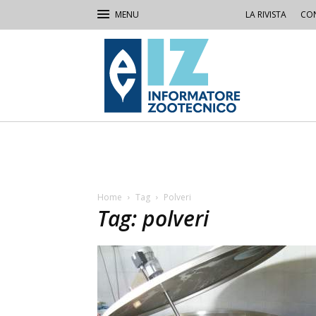
LA RIVISTA
CON
IZ
Informatore
Zootecnico
Home
Tag
Polveri
Tag: polveri