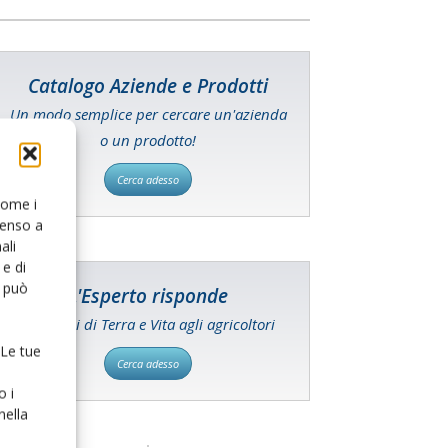
Catalogo Aziende e Prodotti
Un modo semplice per cercare un'azienda
o un prodotto!
Cerca adesso
 come i
senso a
ali
e di
o può
L'Esperto risponde
I consigli di Terra e Vita agli agricoltori
 Le tue
Cerca adesso
o i
nella