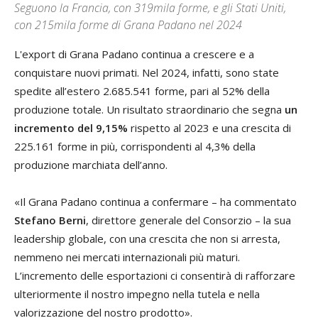
Seguono la Francia, con 319mila forme, e gli Stati Uniti,
con 215mila forme di Grana Padano nel 2024
L'export di Grana Padano continua a crescere e a
conquistare nuovi primati. Nel 2024, infatti, sono state
spedite all’estero 2.685.541 forme, pari al 52% della
produzione totale. Un risultato straordinario che segna
un
incremento del 9,15%
rispetto al 2023 e una crescita di
225.161 forme in più, corrispondenti al 4,3% della
produzione marchiata dell’anno.
«Il Grana Padano continua a confermare – ha commentato
Stefano Berni
, direttore generale del Consorzio – la sua
leadership globale, con una crescita che non si arresta,
nemmeno nei mercati internazionali più maturi.
L’incremento delle esportazioni ci consentirà di rafforzare
ulteriormente il nostro impegno nella tutela e nella
valorizzazione del nostro prodotto».