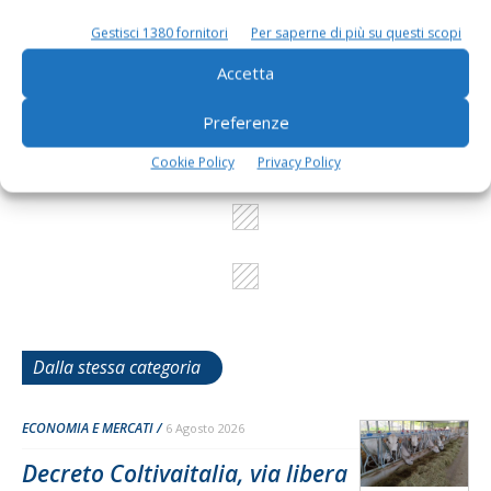
Gestisci 1380 fornitori
Per saperne di più su questi scopi
L'Esperto risponde
I consigli di Terra e Vita agli agricoltori
Accetta
Cerca adesso
Preferenze
Cookie Policy
Privacy Policy
Dalla stessa categoria
ECONOMIA E MERCATI
6 Agosto 2026
Decreto Coltivaitalia, via libera