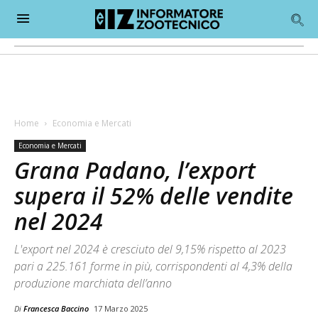
Home
Economia e Mercati
Economia e Mercati
Grana Padano, l’export
supera il 52% delle vendite
nel 2024
L'export nel 2024 è cresciuto del 9,15% rispetto al 2023
pari a 225.161 forme in più, corrispondenti al 4,3% della
produzione marchiata dell’anno
Di
Francesca Baccino
17 Marzo 2025