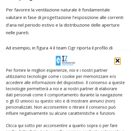
Per favorire la ventilazione naturale è fondamentale
valutare in fase di progettazione l’esposizione alle correnti
d’aria nel periodo estivo e la distribuzione delle aperture
nelle pareti.
Ad esempio, in figura 4 il team Cigr riporta il profilo di
diverse strutture.
Per fornire le migliori esperienze, noi e i nostri partner
Come regola generale, i risultati migliori si ottengono se
utilizziamo tecnologie come i cookie per memorizzare e/o
l’edificio è orientato con l’asse principale perpendicolare
accedere alle informazioni del dispositivo. Il consenso a queste
alla direzione prevalente del vento. La pendenza del tetto
tecnologie permetterà a noi e ai nostri partner di elaborare
del 25-30% massimizza l’effetto camino.
dati personali come il comportamento durante la navigazione
o gli ID univoci su questo sito e di mostrare annunci (non)
personalizzati. Non acconsentire o ritirare il consenso può
Se il fronte esposto ha una lunghezza superiore ai 18 metri
influire negativamente su alcune caratteristiche e funzioni.
è necessario dotare il tetto di aperture aggiuntive (esempi
b, d e g).
Clicca qui sotto per acconsentire a quanto sopra o per fare