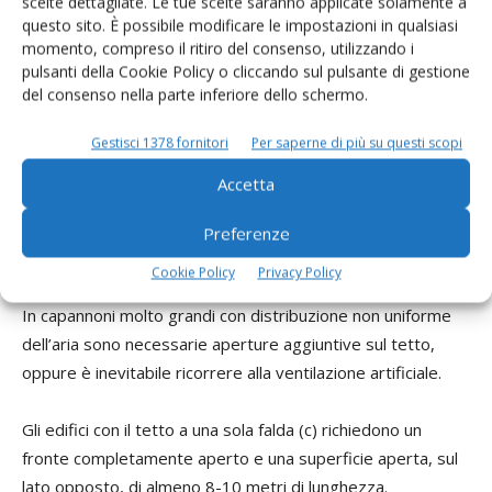
scelte dettagliate. Le tue scelte saranno applicate solamente a
questo sito. È possibile modificare le impostazioni in qualsiasi
L’edificio “a” non è una buona soluzione, perché favorisce la
momento, compreso il ritiro del consenso, utilizzando i
condensazione e una cattiva distribuzione dell’aria fresca.
pulsanti della Cookie Policy o cliccando sul pulsante di gestione
Anche i capannoni con aperture senza pannelli deflettori
del consenso nella parte inferiore dello schermo.
(edificio e) sono sconsigliati, poiché eventuali correnti
provenienti dalla direzione opposta potrebbero ostacolare
Gestisci 1378 fornitori
Per saperne di più su questi scopi
la fuoriuscita dell’aria esausta.
Accetta
Sono da evitare ostacoli interni fissi o mobili (edifici f e h),
Preferenze
che interrompono il flusso d’aria.
Cookie Policy
Privacy Policy
In capannoni molto grandi con distribuzione non uniforme
dell’aria sono necessarie aperture aggiuntive sul tetto,
oppure è inevitabile ricorrere alla ventilazione artificiale.
Gli edifici con il tetto a una sola falda (c) richiedono un
fronte completamente aperto e una superficie aperta, sul
lato opposto, di almeno 8-10 metri di lunghezza.