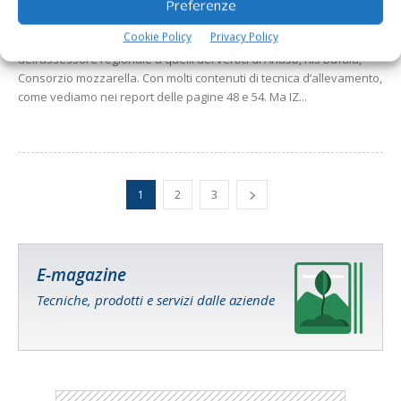
Preferenze
Questo numero di IZ si caratterizza per l’ampio dossier sulla filiera
Cookie Policy
Privacy Policy
campana della bufala, da pagina 34, con sei articoli, dall’intervento
dell’assessore regionale a quelli dei vertici di Anasb, Ris Bufala,
Consorzio mozzarella. Con molti contenuti di tecnica d’allevamento,
come vediamo nei report delle pagine 48 e 54. Ma IZ...
1
2
3
E-magazine
Tecniche, prodotti e servizi dalle aziende