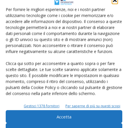
Per fornire le migliori esperienze, noi e i nostri partner
FLASH NEWS
13 Marzo 2023
utilizziamo tecnologie come i cookie per memorizzare e/o
accedere alle informazioni del dispositivo. Il consenso a queste
Uscito IZ 5.2023: Fienagione,
tecnologie permetterà a noi e ai nostri partner di elaborare
dove porta la tecnologia
dati personali come il comportamento durante la navigazione
o gli ID univoci su questo sito e di mostrare annunci (non)
Continua anche con questo numero 5.2023 la preziosissima
personalizzati. Non acconsentire o ritirare il consenso può
collaborazione del mondo scientifico con l’Informatore Zootecnico.
influire negativamente su alcune caratteristiche e funzioni.
Lo vediamo in quattro interventi di peso: nell’articolo sulla sanità
della mammella bovina, a cura dell’Università Cattolica di Piacenza,
Clicca qui sotto per acconsentire a quanto sopra o per fare
e nei tre impegnati articoli del dossier sull’integrazione
scelte dettagliate. Le tue scelte saranno applicate solamente a
dell’alimentazione dei bovini. Il primo articolo del dossier...
questo sito. È possibile modificare le impostazioni in qualsiasi
momento, compreso il ritiro del consenso, utilizzando i
pulsanti della Cookie Policy o cliccando sul pulsante di gestione
del consenso nella parte inferiore dello schermo.
FLASH NEWS
2 Marzo 2023
Gestisci 1378 fornitori
Per saperne di più su questi scopi
Uscito IZ 4.2023, con un
Accetta
dossier sulla filiera campana
della bufala