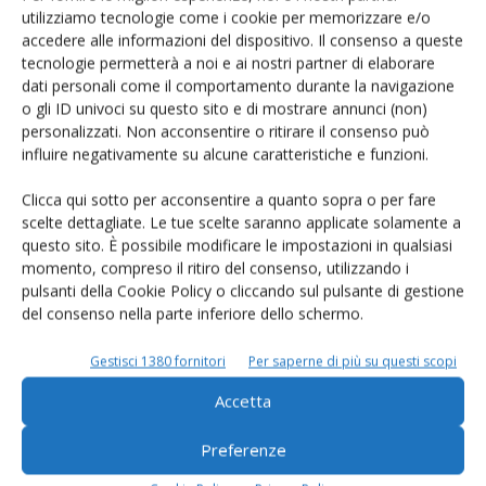
utilizziamo tecnologie come i cookie per memorizzare e/o
ISCRIVITI ALLA NEWSLETTER
accedere alle informazioni del dispositivo. Il consenso a queste
Alleva by Parmigiano Reggiano
tecnologie permetterà a noi e ai nostri partner di elaborare
dati personali come il comportamento durante la navigazione
o gli ID univoci su questo sito e di mostrare annunci (non)
personalizzati. Non acconsentire o ritirare il consenso può
influire negativamente su alcune caratteristiche e funzioni.
Facebook
Twitter
Clicca qui sotto per acconsentire a quanto sopra o per fare
scelte dettagliate. Le tue scelte saranno applicate solamente a
questo sito. È possibile modificare le impostazioni in qualsiasi
momento, compreso il ritiro del consenso, utilizzando i
LASCIA UN COMMENTO
pulsanti della Cookie Policy o cliccando sul pulsante di gestione
del consenso nella parte inferiore dello schermo.
Gestisci 1380 fornitori
Per saperne di più su questi scopi
Accetta
Preferenze