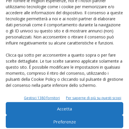
Per fornire le migliori esperienze, noi e i nostri partner
utilizziamo tecnologie come i cookie per memorizzare e/o
accedere alle informazioni del dispositivo. Il consenso a queste
tecnologie permetterà a noi e ai nostri partner di elaborare
dati personali come il comportamento durante la navigazione
o gli ID univoci su questo sito e di mostrare annunci (non)
Rimani aggiornato sul mondo
personalizzati. Non acconsentire o ritirare il consenso può
influire negativamente su alcune caratteristiche e funzioni.
dell’agricoltura
Clicca qui sotto per acconsentire a quanto sopra o per fare
scelte dettagliate. Le tue scelte saranno applicate solamente a
Iscriviti alle nostre newsletter
questo sito. È possibile modificare le impostazioni in qualsiasi
momento, compreso il ritiro del consenso, utilizzando i
pulsanti della Cookie Policy o cliccando sul pulsante di gestione
del consenso nella parte inferiore dello schermo.
Gestisci 1380 fornitori
Per saperne di più su questi scopi
Accetta
Preferenze