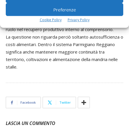
allontanare una parte crescente della base alimentare dal
Preferenze
territorio reale della Dop.
Cookie Policy
Privacy Policy
In questo quadro il sorgo interessa allora anche per il suo
ruolo nel recupero produttivo interno al comprensorio.
La questione non riguarda perciò soltanto autosufficienza o
costi alimentari. Dentro il sistema Parmigiano Reggiano
significa anche mantenere maggiore continuità tra
territorio, coltivazioni e alimentazione della mandria nelle
stalle.
Facebook
Twitter
LASCIA UN COMMENTO