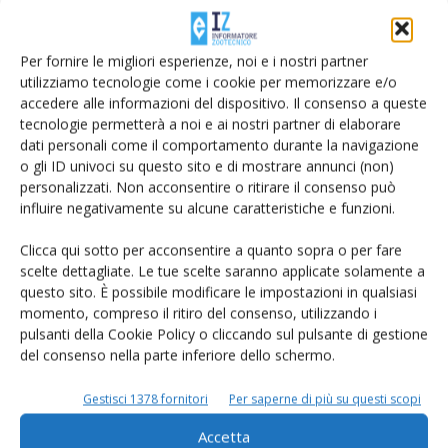
Per fornire le migliori esperienze, noi e i nostri partner
Il nodo della granella di mais: filiera
utilizziamo tecnologie come i cookie per memorizzare e/o
accedere alle informazioni del dispositivo. Il consenso a queste
territoriale e dipendenza
tecnologie permetterà a noi e ai nostri partner di elaborare
dall’importazione
dati personali come il comportamento durante la navigazione
o gli ID univoci su questo sito e di mostrare annunci (non)
Nel comprensorio Parmigiano Reggiano il tema sorgo si
personalizzati. Non acconsentire o ritirare il consenso può
influire negativamente su alcune caratteristiche e funzioni.
intreccia anche con un altro problema strutturale: la
crescente difficoltà di produrre localmente quantità
Clicca qui sotto per acconsentire a quanto sopra o per fare
sufficienti di mais granella.
scelte dettagliate. Le tue scelte saranno applicate solamente a
Una quota importante della granella utilizzata nelle razioni
questo sito. È possibile modificare le impostazioni in qualsiasi
momento, compreso il ritiro del consenso, utilizzando i
delle bovine da latte proviene infatti da fuori comprensorio
pulsanti della Cookie Policy o cliccando sul pulsante di gestione
e, spesso, dall’estero.
del consenso nella parte inferiore dello schermo.
Per una filiera che fonda parte della propria identità sul
legame territoriale dell’alimentazione animale, il tema
Gestisci 1378 fornitori
Per saperne di più su questi scopi
assume un peso comunicativo oltre che tecnico. L’aumento
Accetta
delle quote di granella acquistata fuori area tende infatti ad