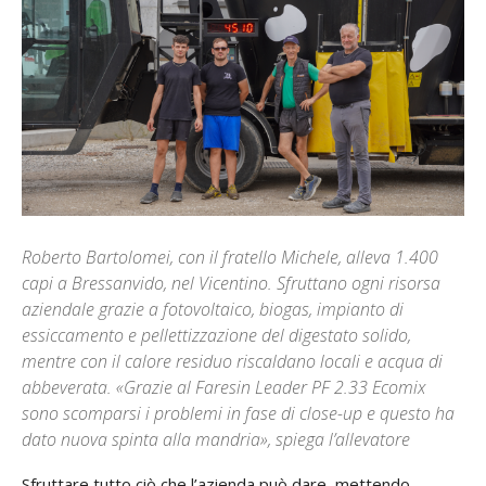
Roberto Bartolomei, con il fratello Michele, alleva 1.400
capi a Bressanvido, nel Vicentino. Sfruttano ogni risorsa
aziendale grazie a fotovoltaico, biogas, impianto di
essiccamento e pellettizzazione del digestato solido,
mentre con il calore residuo riscaldano locali e acqua di
abbeverata. «Grazie al Faresin Leader PF 2.33 Ecomix
sono scomparsi i problemi in fase di close-up e questo ha
dato nuova spinta alla mandria», spiega l’allevatore
Sfruttare tutto ciò che l’azienda può dare, mettendo