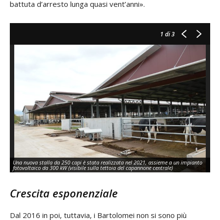
battuta d’arresto lunga quasi vent’anni».
1
di 3
Una nuova stalla da 250 capi è stata realizzata nel 2021, assieme a un impianto
fotovoltaico da 300 kW (visibile sulla tettoia del capannone centrale)
Crescita esponenziale
Dal 2016 in poi, tuttavia, i Bartolomei non si sono più