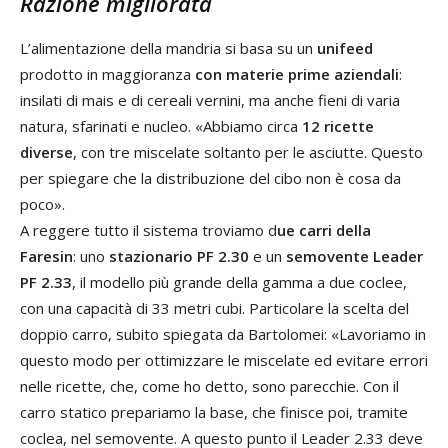
Razione migliorata
L’alimentazione della mandria si basa su un
unifeed
prodotto in maggioranza
con materie prime aziendali
:
insilati di mais e di cereali vernini, ma anche fieni di varia
natura, sfarinati e nucleo. «Abbiamo circa
12 ricette
diverse
, con tre miscelate soltanto per le asciutte. Questo
per spiegare che la distribuzione del cibo non è cosa da
poco».
A reggere tutto il sistema troviamo d
ue carri della
Faresin
: uno
stazionario PF 2.30
e un
semovente Leader
PF 2.33
, il modello più grande della gamma a due coclee,
con una capacità di 33 metri cubi. Particolare la scelta del
doppio carro, subito spiegata da Bartolomei: «Lavoriamo in
questo modo per ottimizzare le miscelate ed evitare errori
nelle ricette, che, come ho detto, sono parecchie. Con il
carro statico prepariamo la base, che finisce poi, tramite
coclea, nel semovente. A questo punto il Leader 2.33 deve