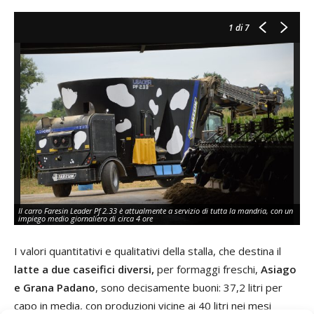
1
di 7
Il carro Faresin Leader Pf 2.33 è attualmente a servizio di tutta la mandria, con un
La
impiego medio giornaliero di circa 4 ore
gr
I valori quantitativi e qualitativi della stalla, che destina il
latte a due caseifici diversi,
per formaggi freschi,
Asiago
e Grana Padano
, sono decisamente buoni: 37,2 litri per
capo in media, con produzioni vicine ai 40 litri nei mesi