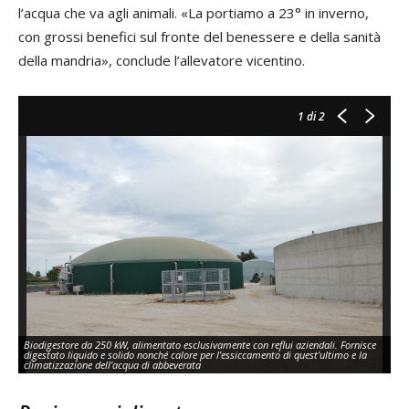
l’acqua che va agli animali. «La portiamo a 23° in inverno,
con grossi benefici sul fronte del benessere e della sanità
della mandria», conclude l’allevatore vicentino.
1
di 2
Biodigestore da 250 kW, alimentato esclusivamente con reflui aziendali. Fornisce
digestato liquido e solido nonché calore per l’essiccamento di quest’ultimo e la
Es
climatizzazione dell’acqua di abbeverata
co