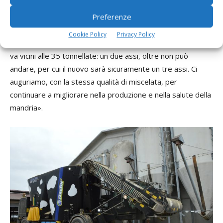
dunque una macchina a tre coclee e altrettanti assi. «Il due
Preferenze
assi è già al limite con una portata di 33 metri cubi.
Essendo rivestito internamente in acciaio, ha una tara di
Cookie Policy
Privacy Policy
circa 21 tonnellate, cui se ne aggiungono 12 di razione. Si
va vicini alle 35 tonnellate: un due assi, oltre non può
andare, per cui il nuovo sarà sicuramente un tre assi. Ci
auguriamo, con la stessa qualità di miscelata, per
continuare a migliorare nella produzione e nella salute della
mandria».