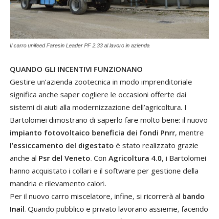
Il carro unifeed Faresin Leader PF 2.33 al lavoro in azienda
QUANDO GLI INCENTIVI FUNZIONANO
Gestire un’azienda zootecnica in modo imprenditoriale
significa anche saper cogliere le occasioni offerte dai
sistemi di aiuti alla modernizzazione dell’agricoltura. I
Bartolomei dimostrano di saperlo fare molto bene: il nuovo
impianto fotovoltaico beneficia dei fondi Pnrr
, mentre
l’essiccamento del digestato
è stato realizzato grazie
anche al
Psr del Veneto
. Con
Agricoltura 4.0
, i Bartolomei
hanno acquistato i collari e il software per gestione della
mandria e rilevamento calori.
Per il nuovo carro miscelatore, infine, si ricorrerà al
bando
Inail
. Quando pubblico e privato lavorano assieme, facendo