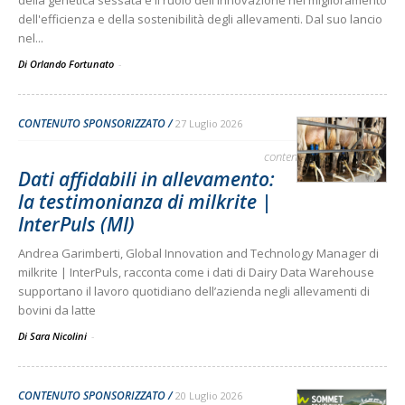
della genetica sessata e il ruolo dell'innovazione nel miglioramento
dell'efficienza e della sostenibilità degli allevamenti. Dal suo lancio
nel...
Di Orlando Fortunato
-
CONTENUTO SPONSORIZZATO
27 Luglio 2026
contenuto sponsorizzato
Dati affidabili in allevamento:
la testimonianza di milkrite |
InterPuls (MI)
Andrea Garimberti, Global Innovation and Technology Manager di
milkrite | InterPuls, racconta come i dati di Dairy Data Warehouse
supportano il lavoro quotidiano dell’azienda negli allevamenti di
bovini da latte
Di Sara Nicolini
-
CONTENUTO SPONSORIZZATO
20 Luglio 2026