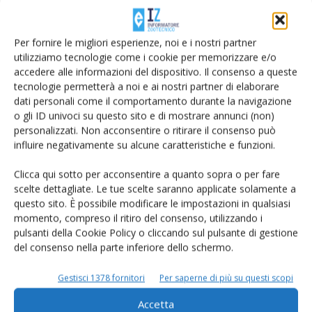
primaverili e autunnali e proteine oltre quota 3.6. «Il merito
è anche del carro unifeed. Anzi forse principalmente di
Per fornire le migliori esperienze, noi e i nostri partner
esso. Il cambio di registro, quando siamo passati dal
utilizziamo tecnologie come i cookie per memorizzare e/o
vecchio al nuovo mezzo, è stato immediato e decisivo».
accedere alle informazioni del dispositivo. Il consenso a queste
La soddisfazione dei proprietari è testimoniata dal fatto
tecnologie permetterà a noi e ai nostri partner di elaborare
che nel momento in cui si pensa a un nuovo carro, gli occhi
dati personali come il comportamento durante la navigazione
o gli ID univoci su questo sito e di mostrare annunci (non)
cadono nuovamente sul Leader PF di Faresin. Per far
personalizzati. Non acconsentire o ritirare il consenso può
fronte a una mandria ulteriormente ampliata, ormai alla
influire negativamente su alcune caratteristiche e funzioni.
Colombaia si sta infatti progettando l’acquisto di un mezzo
più grande.
Clicca qui sotto per acconsentire a quanto sopra o per fare
scelte dettagliate. Le tue scelte saranno applicate solamente a
«
Stiamo valutando il 40 metri cubi
– conferma Roberto
questo sito. È possibile modificare le impostazioni in qualsiasi
Bartolomei – sempre in versione semovente: l’unica
momento, compreso il ritiro del consenso, utilizzando i
soluzione che consente di fare tante miscelate diverse
pulsanti della Cookie Policy o cliccando sul pulsante di gestione
mantenendo un certo comfort a chi sta alla guida.
del consenso nella parte inferiore dello schermo.
Dopotutto sul carro si resta in media 4 ore al giorno ed è
Gestisci 1378 fornitori
Per saperne di più su questi scopi
importante che si lavori con agio».
Gli occhi della famiglia Bartolomei sono caduti su un PF3,
Accetta