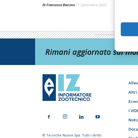
Di
Francesca Baccino
11 Settembre 2025
Rimani aggiornato sul mon
Alle
Altr
Econ
I VID
Noti
Docu
© Tecniche Nuove Spa. Tutti i diritti