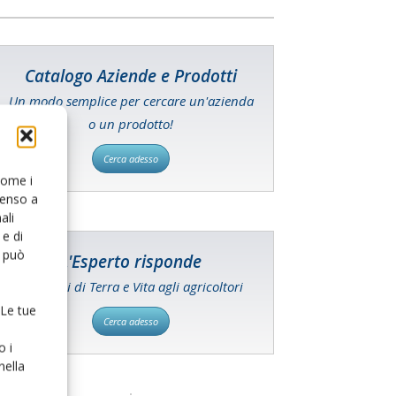
Catalogo Aziende e Prodotti
Un modo semplice per cercare un'azienda
o un prodotto!
Cerca adesso
 come i
senso a
ali
e di
o può
L'Esperto risponde
I consigli di Terra e Vita agli agricoltori
 Le tue
Cerca adesso
o i
nella