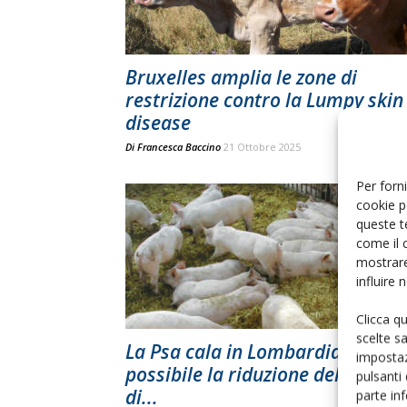
Bruxelles amplia le zone di
restrizione contro la Lumpy skin
disease
Di
Francesca Baccino
21 Ottobre 2025
Per forni
cookie p
queste t
come il 
mostrare
influire
Clicca q
scelte s
La Psa cala in Lombardia,
impostaz
possibile la riduzione delle zone
pulsanti
di...
parte in