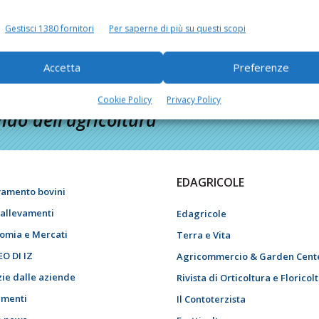
Gestisci 1380 fornitori
Per saperne di più su questi scopi
Accetta
Preferenze
Cookie Policy
Privacy Policy
do dell’agricoltura
EDAGRICOLE
vamento bovini
i allevamenti
Edagricole
omia e Mercati
Terra e Vita
EO DI IZ
Agricommercio & Garden Cent
zie dalle aziende
Rivista di Orticoltura e Floricol
menti
Il Contoterzista