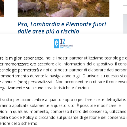
Psa, Lombardia e Piemonte fuori
dalle aree più a rischio
Di
Francesca Baccino
17 Settembre 2025
re le migliori esperienze, noi e i nostri partner utilizziamo tecnologie
er memorizzare e/o accedere alle informazioni del dispositivo. Il con
ecnologie permetterà a noi e ai nostri partner di elaborare dati person
comportamento durante la navigazione o gli ID univoci su questo sito 
 annunci (non) personalizzati. Non acconsentire o ritirare il consens
 negativamente su alcune caratteristiche e funzioni.
ui sotto per acconsentire a quanto sopra o per fare scelte dettagliate.
aranno applicate solamente a questo sito. È possibile modificare le
ioni in qualsiasi momento, compreso il ritiro del consenso, utilizzand
 della Cookie Policy o cliccando sul pulsante di gestione del consenso 
feriore dello schermo.