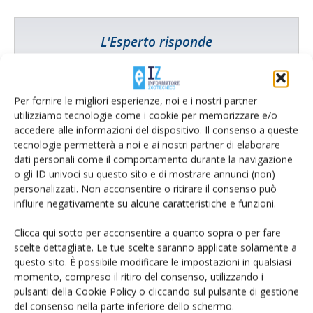
L'Esperto risponde
I consigli di Terra e Vita agli agricoltori
Cerca adesso
Per fornire le migliori esperienze, noi e i nostri partner
utilizziamo tecnologie come i cookie per memorizzare e/o
accedere alle informazioni del dispositivo. Il consenso a queste
tecnologie permetterà a noi e ai nostri partner di elaborare
dati personali come il comportamento durante la navigazione
o gli ID univoci su questo sito e di mostrare annunci (non)
personalizzati. Non acconsentire o ritirare il consenso può
influire negativamente su alcune caratteristiche e funzioni.
Clicca qui sotto per acconsentire a quanto sopra o per fare
scelte dettagliate. Le tue scelte saranno applicate solamente a
questo sito. È possibile modificare le impostazioni in qualsiasi
momento, compreso il ritiro del consenso, utilizzando i
Rimani aggiornato sul mondo
pulsanti della Cookie Policy o cliccando sul pulsante di gestione
dell’agricoltura
del consenso nella parte inferiore dello schermo.