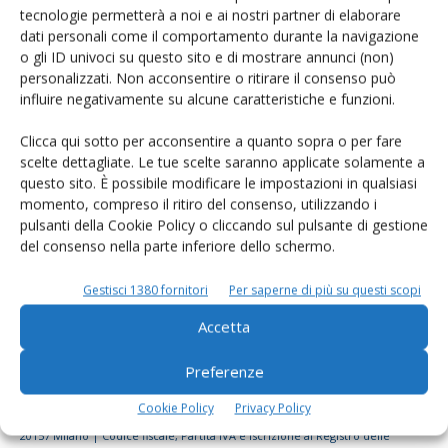
tecnologie permetterà a noi e ai nostri partner di elaborare
Rimani aggiornato sul mondo
dati personali come il comportamento durante la navigazione
dell’agricoltura
o gli ID univoci su questo sito e di mostrare annunci (non)
personalizzati. Non acconsentire o ritirare il consenso può
influire negativamente su alcune caratteristiche e funzioni.
Iscriviti alle nostre newsletter
Clicca qui sotto per acconsentire a quanto sopra o per fare
scelte dettagliate. Le tue scelte saranno applicate solamente a
questo sito. È possibile modificare le impostazioni in qualsiasi
momento, compreso il ritiro del consenso, utilizzando i
pulsanti della Cookie Policy o cliccando sul pulsante di gestione
del consenso nella parte inferiore dello schermo.
Gestisci 1380 fornitori
Per saperne di più su questi scopi
Accetta
Preferenze
Cookie Policy
Privacy Policy
© Tecniche Nuove Spa. Tutti i diritti riservati. Sede legale Via Eritrea 21 -
20157 Milano | Codice fiscale, Partita IVA e Iscrizione al Registro delle