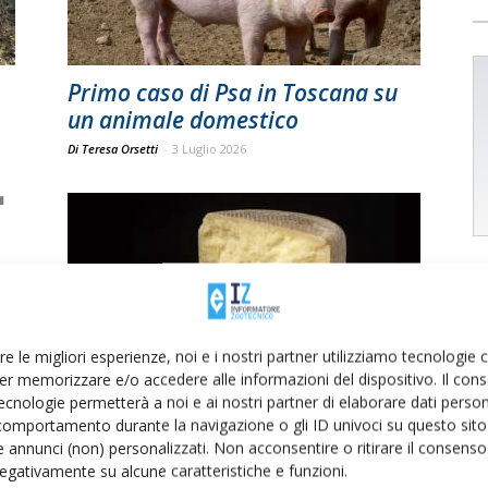
Primo caso di Psa in Toscana su
un animale domestico
Di Teresa Orsetti
-
3 Luglio 2026
re le migliori esperienze, noi e i nostri partner utilizziamo tecnologie
er memorizzare e/o accedere alle informazioni del dispositivo. Il con
a
Percorsi formativi articolati
ecnologie permetterà a noi e ai nostri partner di elaborare dati person
comportamento durante la navigazione o gli ID univoci su questo sito 
Di
C. M.
23 Febbraio 2022
 annunci (non) personalizzati. Non acconsentire o ritirare il consens
 negativamente su alcune caratteristiche e funzioni.