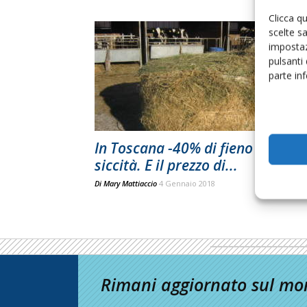
Clicca q
scelte s
impostaz
pulsanti
parte in
In Toscana -40% di fieno causa
siccità. E il prezzo di...
Di
Mary Mattiaccio
4 Gennaio 2018
Rimani aggiornato sul mon