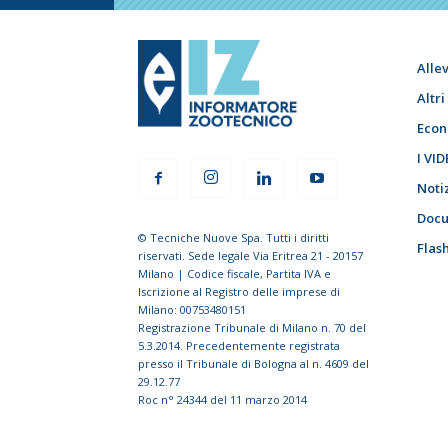
Alle
Altr
Econ
I VID
Noti
Docu
© Tecniche Nuove Spa. Tutti i diritti
Flas
riservati. Sede legale Via Eritrea 21 - 20157
Milano | Codice fiscale, Partita IVA e
Iscrizione al Registro delle imprese di
Milano: 00753480151
Registrazione Tribunale di Milano n. 70 del
5.3.2014. Precedentemente registrata
presso il Tribunale di Bologna al n. 4609 del
29.12.77
Roc n° 24344 del 11 marzo 2014