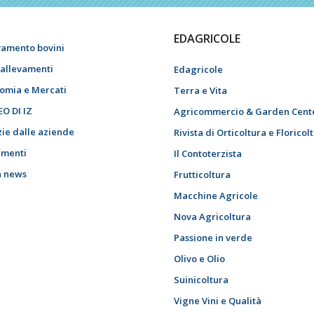
EDAGRICOLE
vamento bovini
i allevamenti
Edagricole
omia e Mercati
Terra e Vita
EO DI IZ
Agricommercio & Garden Cent
zie dalle aziende
Rivista di Orticoltura e Floricol
menti
Il Contoterzista
h news
Frutticoltura
Macchine Agricole
Nova Agricoltura
Passione in verde
Olivo e Olio
Suinicoltura
Vigne Vini e Qualità