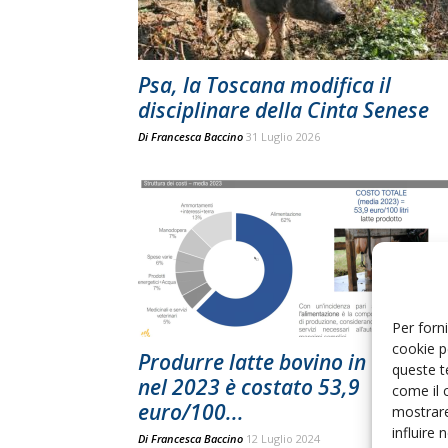
Psa, la Toscana modifica il
disciplinare della Cinta Senese
Di
Francesca Baccino
31 Luglio 2026
Per forni
cookie p
Produrre latte bovino in Toscan
queste t
nel 2023 è costato 53,9
come il 
euro/100...
mostrare
influire
Di
Francesca Baccino
12 Luglio 2024