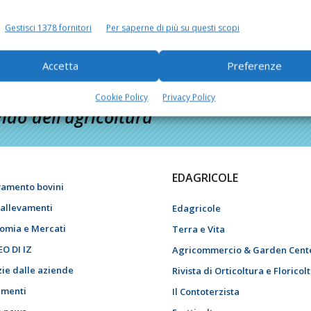
Gestisci 1378 fornitori
Per saperne di più su questi scopi
Accetta
Preferenze
Cookie Policy
Privacy Policy
do dell’agricoltura
EDAGRICOLE
vamento bovini
i allevamenti
Edagricole
omia e Mercati
Terra e Vita
EO DI IZ
Agricommercio & Garden Cent
zie dalle aziende
Rivista di Orticoltura e Floricol
menti
Il Contoterzista