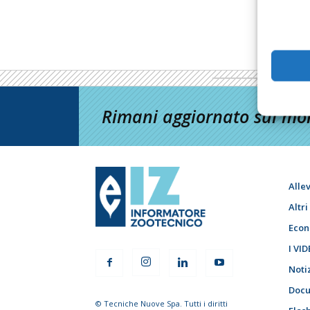
Rimani aggiornato sul mon
Alle
Altr
Econ
I VID
Noti
Docu
© Tecniche Nuove Spa. Tutti i diritti