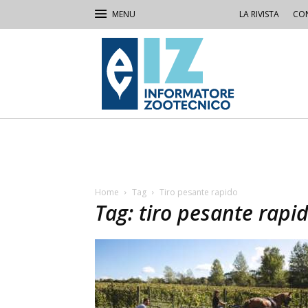
LA RIVISTA
CON
IZ
Informatore
Zootecnico
Home
Tag
Tiro pesante rapido
Tag: tiro pesante rapi