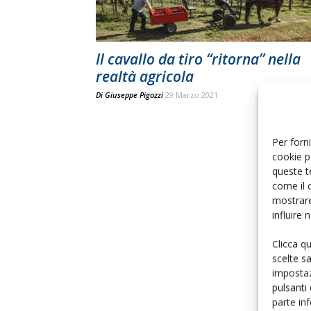
Il cavallo da tiro “ritorna” nella
realtà agricola
Di
Giuseppe Pigozzi
29 Marzo 2021
Per forni
cookie p
queste t
come il 
mostrare
influire
Clicca q
scelte s
impostaz
pulsanti
parte in