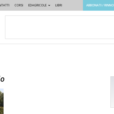
TATTI
CORSI
EDAGRICOLE
LIBRI
ABBONATI / RINN
do