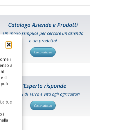
Catalogo Aziende e Prodotti
Un modo semplice per cercare un'azienda
o un prodotto!
Cerca adesso
 come i
senso a
ali
e di
o può
L'Esperto risponde
I consigli di Terra e Vita agli agricoltori
 Le tue
Cerca adesso
o i
nella