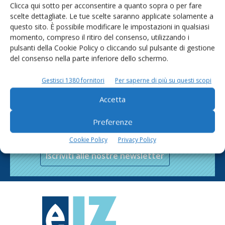
Clicca qui sotto per acconsentire a quanto sopra o per fare
scelte dettagliate. Le tue scelte saranno applicate solamente a
questo sito. È possibile modificare le impostazioni in qualsiasi
momento, compreso il ritiro del consenso, utilizzando i
pulsanti della Cookie Policy o cliccando sul pulsante di gestione
del consenso nella parte inferiore dello schermo.
Gestisci 1380 fornitori
Per saperne di più su questi scopi
Accetta
Rimani aggiornato sul mondo
Preferenze
dell’agricoltura
Cookie Policy
Privacy Policy
Iscriviti alle nostre newsletter