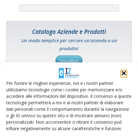
Catalogo Aziende e Prodotti
Un modo semplice per cercare un'azienda o un
prodotto!
Cerca adesso
Per fornire le migliori esperienze, noi e i nostri partner
utilizziamo tecnologie come i cookie per memorizzare e/o
L'Esperto risponde
accedere alle informazioni del dispositivo. Il consenso a queste
tecnologie permetterà a noi e ai nostri partner di elaborare
I consigli di Terra e Vita agli agricoltori
dati personali come il comportamento durante la navigazione
o gli ID univoci su questo sito e di mostrare annunci (non)
Cerca adesso
personalizzati. Non acconsentire o ritirare il consenso può
influire negativamente su alcune caratteristiche e funzioni.