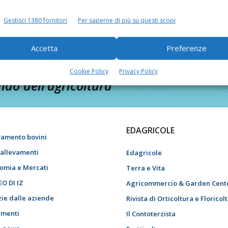
Gestisci 1380 fornitori
Per saperne di più su questi scopi
Accetta
Preferenze
Cookie Policy
Privacy Policy
do dell’agricoltura
EDAGRICOLE
vamento bovini
i allevamenti
Edagricole
omia e Mercati
Terra e Vita
EO DI IZ
Agricommercio & Garden Cent
zie dalle aziende
Rivista di Orticoltura e Floricol
menti
Il Contoterzista