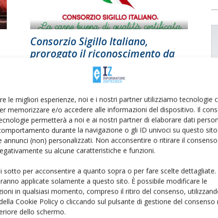
Consorzio Sigillo Italiano,
prorogato il riconoscimento da
parte del Mipaaf
Di
Giuliano Marchesin
20 Febbraio 2021
re le migliori esperienze, noi e i nostri partner utilizziamo tecnologie
er memorizzare e/o accedere alle informazioni del dispositivo. Il con
ecnologie permetterà a noi e ai nostri partner di elaborare dati person
comportamento durante la navigazione o gli ID univoci su questo sito 
 annunci (non) personalizzati. Non acconsentire o ritirare il consens
 negativamente su alcune caratteristiche e funzioni.
ui sotto per acconsentire a quanto sopra o per fare scelte dettagliate.
aranno applicate solamente a questo sito. È possibile modificare le
Convegno a Padova: i punti chiave
ioni in qualsiasi momento, compreso il ritiro del consenso, utilizzand
della zootecnia bovina da carne
 della Cookie Policy o cliccando sul pulsante di gestione del consenso 
feriore dello schermo.
Di
Giorgio Setti
10 Maggio 2019