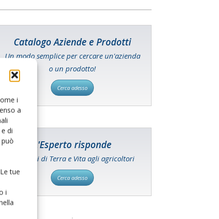
Catalogo Aziende e Prodotti
Un modo semplice per cercare un'azienda
o un prodotto!
Cerca adesso
 come i
senso a
ali
e di
o può
L'Esperto risponde
I consigli di Terra e Vita agli agricoltori
 Le tue
Cerca adesso
o i
nella