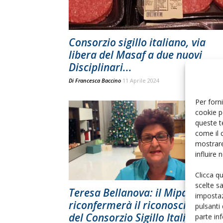
Consorzio sigillo italiano, via
libera del Masaf a due nuovi
Disciplinari...
Di
Francesca Baccino
11 Aprile 2024
Per forni
cookie p
queste t
come il 
mostrare
influire
Clicca q
scelte s
Teresa Bellanova: il Mipaaf
impostaz
riconfermerà il riconoscimento
pulsanti
del Consorzio Sigillo Italiano
parte in