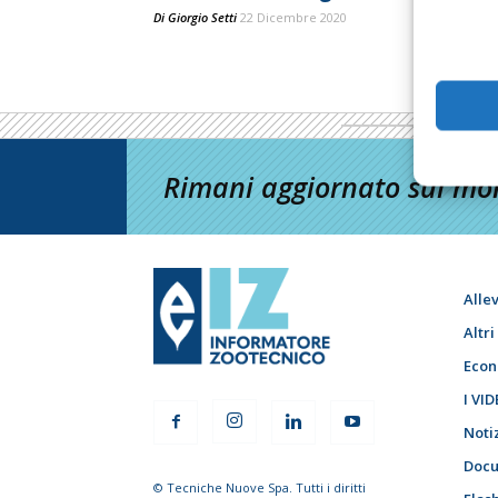
Di
Giorgio Setti
22 Dicembre 2020
Rimani aggiornato sul mon
Alle
Altr
Econ
I VID
Noti
Docu
© Tecniche Nuove Spa. Tutti i diritti