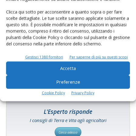
Clicca qui sotto per acconsentire a quanto sopra o per fare
scelte dettagliate. Le tue scelte saranno applicate solamente a
questo sito. È possibile modificare le impostazioni in qualsiasi
momento, compreso il ritiro del consenso, utilizzando i
pulsanti della Cookie Policy o cliccando sul pulsante di gestione
del consenso nella parte inferiore dello schermo.
Catalogo Aziende e Prodotti
Un modo semplice per cercare un'azienda o un
Gestisci 1380 fornitori
Per saperne di più su questi scopi
prodotto!
Accetta
Cerca adesso
Preferenze
Cookie Policy
Privacy Policy
L'Esperto risponde
I consigli di Terra e Vita agli agricoltori
Cerca adesso