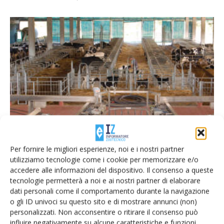
Navarotto: i trend nella progettazione
delle stalle
Per fornire le migliori esperienze, noi e i nostri partner
Di Alessandra Ferretti
-
8 Settembre 2015
utilizziamo tecnologie come i cookie per memorizzare e/o
accedere alle informazioni del dispositivo. Il consenso a queste
tecnologie permetterà a noi e ai nostri partner di elaborare
dati personali come il comportamento durante la navigazione
E-magazine
o gli ID univoci su questo sito e di mostrare annunci (non)
Tecniche, prodotti e servizi dalle aziende
personalizzati. Non acconsentire o ritirare il consenso può
influire negativamente su alcune caratteristiche e funzioni.