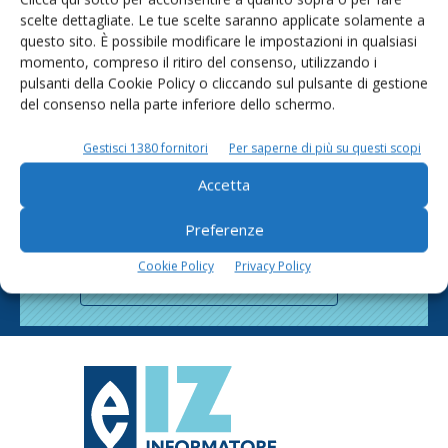
scelte dettagliate. Le tue scelte saranno applicate solamente a
questo sito. È possibile modificare le impostazioni in qualsiasi
momento, compreso il ritiro del consenso, utilizzando i
pulsanti della Cookie Policy o cliccando sul pulsante di gestione
del consenso nella parte inferiore dello schermo.
Gestisci 1380 fornitori
Per saperne di più su questi scopi
Rimani aggiornato sul mondo
Accetta
dell’agricoltura
Preferenze
Cookie Policy
Privacy Policy
Iscriviti alle nostre newsletter