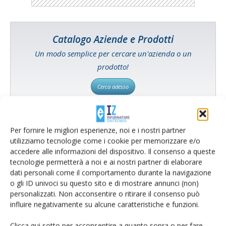
Catalogo Aziende e Prodotti
Un modo semplice per cercare un'azienda o un
prodotto!
Cerca adesso
Per fornire le migliori esperienze, noi e i nostri partner
utilizziamo tecnologie come i cookie per memorizzare e/o
L'Esperto risponde
accedere alle informazioni del dispositivo. Il consenso a queste
I consigli di Terra e Vita agli agricoltori
tecnologie permetterà a noi e ai nostri partner di elaborare
dati personali come il comportamento durante la navigazione
Cerca adesso
o gli ID univoci su questo sito e di mostrare annunci (non)
personalizzati. Non acconsentire o ritirare il consenso può
influire negativamente su alcune caratteristiche e funzioni.
Clicca qui sotto per acconsentire a quanto sopra o per fare