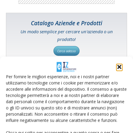
Catalogo Aziende e Prodotti
Un modo semplice per cercare un'azienda o un
prodotto!
Cerca adesso
Per fornire le migliori esperienze, noi e i nostri partner
utilizziamo tecnologie come i cookie per memorizzare e/o
L'Esperto risponde
accedere alle informazioni del dispositivo. Il consenso a queste
I consigli di Terra e Vita agli agricoltori
tecnologie permetterà a noi e ai nostri partner di elaborare
dati personali come il comportamento durante la navigazione
Cerca adesso
o gli ID univoci su questo sito e di mostrare annunci (non)
personalizzati. Non acconsentire o ritirare il consenso può
influire negativamente su alcune caratteristiche e funzioni.
Clicca qui sotto per acconsentire a quanto sopra o per fare