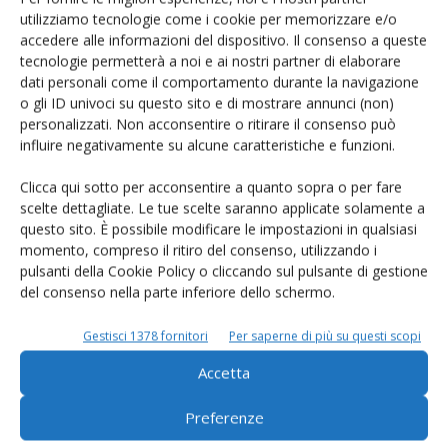
Catalogo Aziende e Prodotti
utilizziamo tecnologie come i cookie per memorizzare e/o
Un modo semplice per cercare un'azienda o un
accedere alle informazioni del dispositivo. Il consenso a queste
prodotto!
tecnologie permetterà a noi e ai nostri partner di elaborare
dati personali come il comportamento durante la navigazione
Cerca adesso
o gli ID univoci su questo sito e di mostrare annunci (non)
personalizzati. Non acconsentire o ritirare il consenso può
influire negativamente su alcune caratteristiche e funzioni.
Clicca qui sotto per acconsentire a quanto sopra o per fare
scelte dettagliate. Le tue scelte saranno applicate solamente a
L'Esperto risponde
questo sito. È possibile modificare le impostazioni in qualsiasi
I consigli di Terra e Vita agli agricoltori
momento, compreso il ritiro del consenso, utilizzando i
pulsanti della Cookie Policy o cliccando sul pulsante di gestione
Cerca adesso
del consenso nella parte inferiore dello schermo.
Gestisci 1378 fornitori
Per saperne di più su questi scopi
Accetta
Preferenze