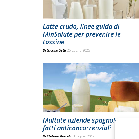
Latte crudo, linee guida di
MinSalute per prevenire le
tossine
Di
Giorgio Setti
25 Luglio 2025
Multate aziende spagnole per
fatti anticoncorrenziali
Di
Stefano Boccoli
31 Luglio 2019