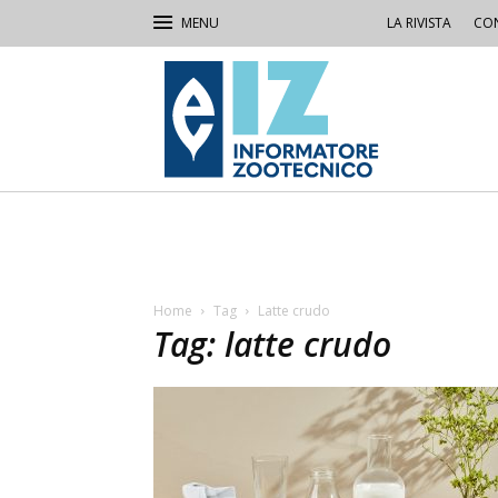
LA RIVISTA
CON
IZ
Informatore
Zootecnico
Home
Tag
Latte crudo
Tag: latte crudo