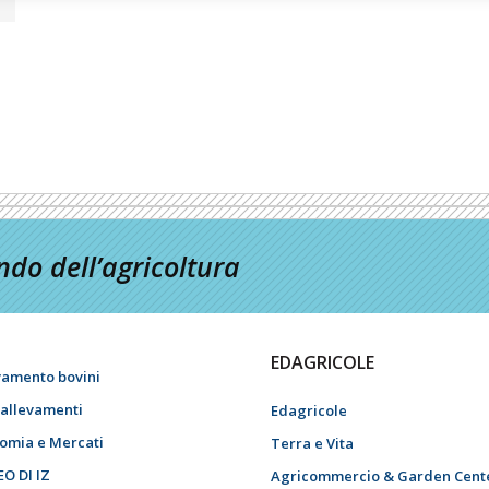
do dell’agricoltura
EDAGRICOLE
vamento bovini
i allevamenti
Edagricole
omia e Mercati
Terra e Vita
EO DI IZ
Agricommercio & Garden Cent