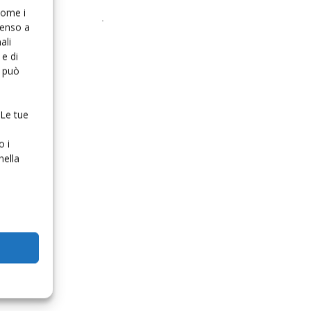
 come i
senso a
ali
e di
o può
 Le tue
o i
nella