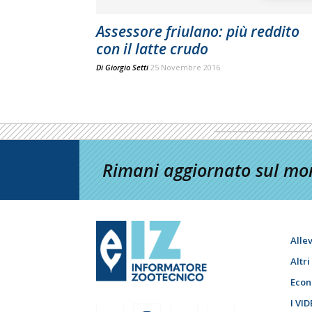
Assessore friulano: più reddito
con il latte crudo
Di
Giorgio Setti
25 Novembre 2016
Rimani aggiornato sul mon
Alle
Altr
Econ
I VID