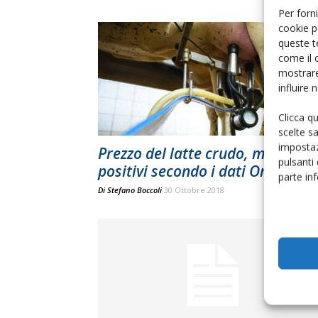
Per forni
cookie p
queste t
come il 
mostrare
influire
Clicca q
scelte s
impostaz
Prezzo del latte crudo, movimen
pulsanti
positivi secondo i dati Ompz
parte in
Di
Stefano Boccoli
30 Ottobre 2018