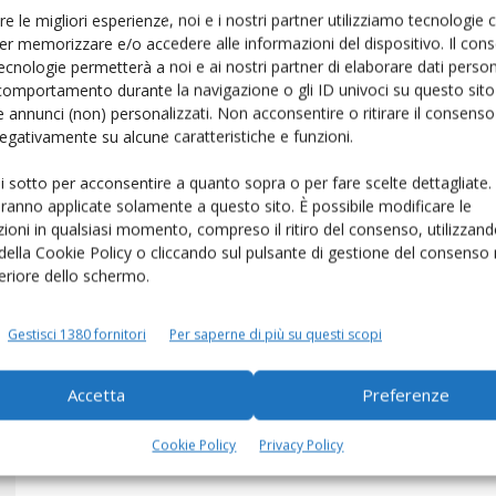
re le migliori esperienze, noi e i nostri partner utilizziamo tecnologie
er memorizzare e/o accedere alle informazioni del dispositivo. Il con
ecnologie permetterà a noi e ai nostri partner di elaborare dati person
comportamento durante la navigazione o gli ID univoci su questo sito 
 annunci (non) personalizzati. Non acconsentire o ritirare il consens
 negativamente su alcune caratteristiche e funzioni.
ui sotto per acconsentire a quanto sopra o per fare scelte dettagliate.
aranno applicate solamente a questo sito. È possibile modificare le
ioni in qualsiasi momento, compreso il ritiro del consenso, utilizzand
ti
Prezzo del latte crudo in flessione
 della Cookie Policy o cliccando sul pulsante di gestione del consenso 
del 2,6%
feriore dello schermo.
Di
Matteo Bernardelli
5 Aprile 2018
Gestisci 1380 fornitori
Per saperne di più su questi scopi
Accetta
Preferenze
Cookie Policy
Privacy Policy