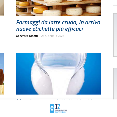
Formaggi da latte crudo, in arrivo
nuove etichette più efficaci
Di Teresa Orsetti
-
28 Gennaio 2025
Maggio, prezzo del latte Ue più
alto dell’anno scorso
Di
Stefano Boccoli
20 Giugno 2019