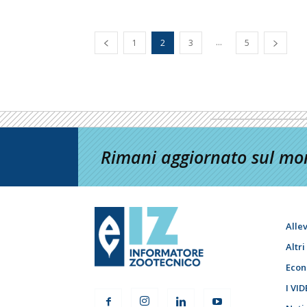
...
1
2
3
5
Rimani aggiornato sul mon
Alle
Altr
Econ
I VID