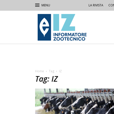
LA RIVISTA
CON
IZ
Informatore
Zootecnico
Home
Tag
IZ
Tag: IZ