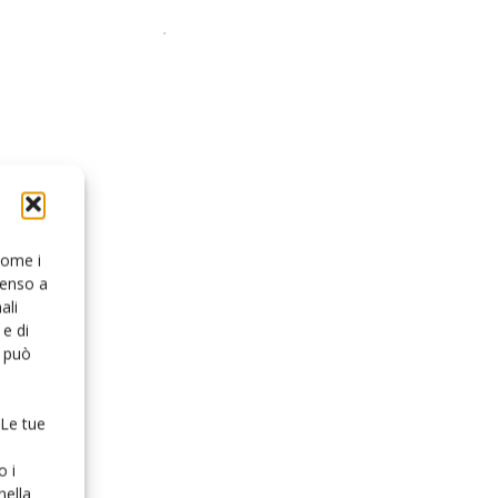
 come i
senso a
ali
e di
o può
 Le tue
o i
nella