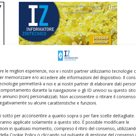
Uscito IZ 16.2021, con il dossier
e
sui mangimi
re le migliori esperienze, noi e i nostri partner utilizziamo tecnologie
Di
Giorgio Setti
27 Settembre 2021
er memorizzare e/o accedere alle informazioni del dispositivo. Il con
ecnologie permetterà a noi e ai nostri partner di elaborare dati person
comportamento durante la navigazione o gli ID univoci su questo sito 
 annunci (non) personalizzati. Non acconsentire o ritirare il consens
 negativamente su alcune caratteristiche e funzioni.
ui sotto per acconsentire a quanto sopra o per fare scelte dettagliate.
aranno applicate solamente a questo sito. È possibile modificare le
ioni in qualsiasi momento, compreso il ritiro del consenso, utilizzand
 della Cookie Policy o cliccando sul pulsante di gestione del consenso 