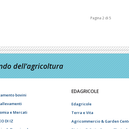
Pagina 2 di 5
do dell’agricoltura
EDAGRICOLE
vamento bovini
i allevamenti
Edagricole
omia e Mercati
Terra e Vita
EO DI IZ
Agricommercio & Garden Cent