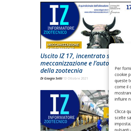
Uscito IZ 17, incentrato sulla
meccanizzazione e l’automazion
Per forni
della zootecnia
cookie p
Di
Giorgio Setti
13 Ottobre 2021
queste t
come il 
mostrare
influire
Clicca q
scelte s
impostaz
pulsanti