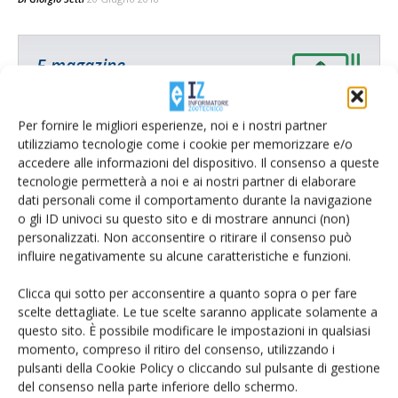
E-magazine
Tecniche, prodotti e servizi dalle aziende
Per fornire le migliori esperienze, noi e i nostri partner
utilizziamo tecnologie come i cookie per memorizzare e/o
accedere alle informazioni del dispositivo. Il consenso a queste
tecnologie permetterà a noi e ai nostri partner di elaborare
dati personali come il comportamento durante la navigazione
o gli ID univoci su questo sito e di mostrare annunci (non)
personalizzati. Non acconsentire o ritirare il consenso può
influire negativamente su alcune caratteristiche e funzioni.
Catalogo Aziende e Prodotti
Un modo semplice per cercare un'azienda o un
Clicca qui sotto per acconsentire a quanto sopra o per fare
prodotto!
scelte dettagliate. Le tue scelte saranno applicate solamente a
questo sito. È possibile modificare le impostazioni in qualsiasi
Cerca adesso
momento, compreso il ritiro del consenso, utilizzando i
pulsanti della Cookie Policy o cliccando sul pulsante di gestione
del consenso nella parte inferiore dello schermo.