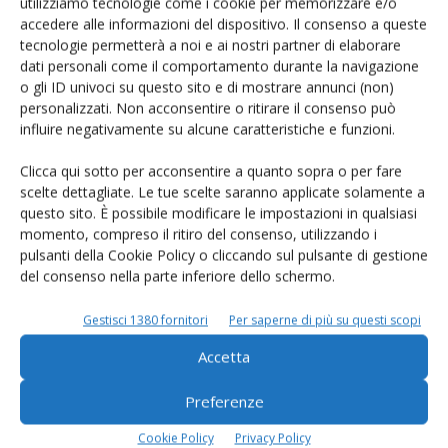
Un modo semplice per cercare un'azienda o un
utilizziamo tecnologie come i cookie per memorizzare e/o
accedere alle informazioni del dispositivo. Il consenso a queste
prodotto!
tecnologie permetterà a noi e ai nostri partner di elaborare
dati personali come il comportamento durante la navigazione
Cerca adesso
o gli ID univoci su questo sito e di mostrare annunci (non)
personalizzati. Non acconsentire o ritirare il consenso può
influire negativamente su alcune caratteristiche e funzioni.
Clicca qui sotto per acconsentire a quanto sopra o per fare
L'Esperto risponde
scelte dettagliate. Le tue scelte saranno applicate solamente a
I consigli di Terra e Vita agli agricoltori
questo sito. È possibile modificare le impostazioni in qualsiasi
momento, compreso il ritiro del consenso, utilizzando i
Cerca adesso
pulsanti della Cookie Policy o cliccando sul pulsante di gestione
del consenso nella parte inferiore dello schermo.
Gestisci 1380 fornitori
Per saperne di più su questi scopi
Accetta
Preferenze
Cookie Policy
Privacy Policy