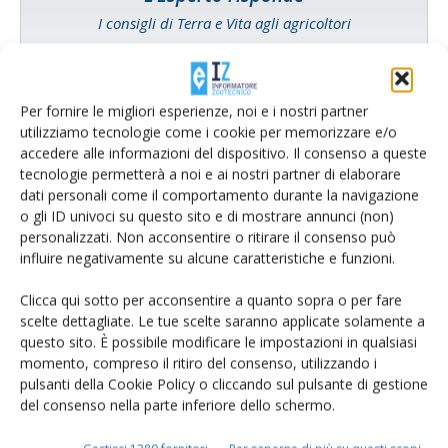
I consigli di Terra e Vita agli agricoltori
Cerca adesso
Per fornire le migliori esperienze, noi e i nostri partner
utilizziamo tecnologie come i cookie per memorizzare e/o
accedere alle informazioni del dispositivo. Il consenso a queste
tecnologie permetterà a noi e ai nostri partner di elaborare
dati personali come il comportamento durante la navigazione
o gli ID univoci su questo sito e di mostrare annunci (non)
personalizzati. Non acconsentire o ritirare il consenso può
influire negativamente su alcune caratteristiche e funzioni.
Clicca qui sotto per acconsentire a quanto sopra o per fare
scelte dettagliate. Le tue scelte saranno applicate solamente a
Rimani aggiornato sul mondo
questo sito. È possibile modificare le impostazioni in qualsiasi
momento, compreso il ritiro del consenso, utilizzando i
dell’agricoltura
pulsanti della Cookie Policy o cliccando sul pulsante di gestione
del consenso nella parte inferiore dello schermo.
Iscriviti alle nostre newsletter