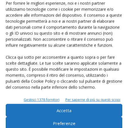
Per fornire le migliori esperienze, noi e i nostri partner
utilizziamo tecnologie come i cookie per memorizzare e/o
accedere alle informazioni del dispositivo. Il consenso a queste
tecnologie permetterà a noi e ai nostri partner di elaborare
dati personali come il comportamento durante la navigazione
o gli ID univoci su questo sito e di mostrare annunci (non)
Dermatite nodulare contagiosa, primo
personalizzati. Non acconsentire o ritirare il consenso può
focolaio scoperto nel nuorese
influire negativamente su alcune caratteristiche e funzioni.
Di
Francesca Baccino
23 Giugno 2025
Clicca qui sotto per acconsentire a quanto sopra o per fare
scelte dettagliate. Le tue scelte saranno applicate solamente a
questo sito. È possibile modificare le impostazioni in qualsiasi
E-magazine
momento, compreso il ritiro del consenso, utilizzando i
pulsanti della Cookie Policy o cliccando sul pulsante di gestione
Tecniche, prodotti e servizi dalle aziende
del consenso nella parte inferiore dello schermo.
Gestisci 1378 fornitori
Per saperne di più su questi scopi
Accetta
Preferenze