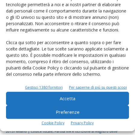
tecnologie permetterà a noi e ai nostri partner di elaborare
Rimani aggiornato sul mondo
dati personali come il comportamento durante la navigazione
dell’agricoltura
o gli ID univoci su questo sito e di mostrare annunci (non)
personalizzati. Non acconsentire o ritirare il consenso può
influire negativamente su alcune caratteristiche e funzioni.
Iscriviti alle nostre newsletter
Clicca qui sotto per acconsentire a quanto sopra o per fare
scelte dettagliate. Le tue scelte saranno applicate solamente a
questo sito. È possibile modificare le impostazioni in qualsiasi
momento, compreso il ritiro del consenso, utilizzando i
pulsanti della Cookie Policy o cliccando sul pulsante di gestione
del consenso nella parte inferiore dello schermo.
Gestisci 1380 fornitori
Per saperne di più su questi scopi
Accetta
Preferenze
Cookie Policy
Privacy Policy
© Tecniche Nuove Spa. Tutti i diritti riservati. Sede legale Via Eritrea 21 -
20157 Milano | Codice fiscale, Partita IVA e Iscrizione al Registro delle