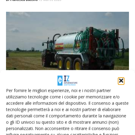
Confagricoltura contro la denuncia di
Legambiente sui nitrati
Per fornire le migliori esperienze, noi e i nostri partner
Di
Francesca Baccino
21 Febbraio 2020
utilizziamo tecnologie come i cookie per memorizzare e/o
accedere alle informazioni del dispositivo. Il consenso a queste
tecnologie permetterà a noi e ai nostri partner di elaborare
dati personali come il comportamento durante la navigazione
E-magazine
o gli ID univoci su questo sito e di mostrare annunci (non)
Tecniche, prodotti e servizi dalle aziende
personalizzati. Non acconsentire o ritirare il consenso può
influire negativamente su alcune caratteristiche e funzioni.