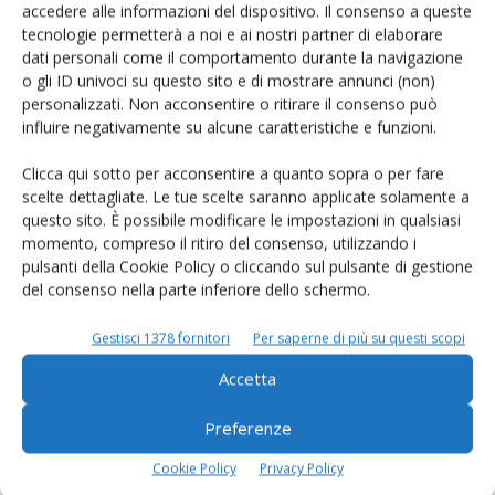
accedere alle informazioni del dispositivo. Il consenso a queste
tecnologie permetterà a noi e ai nostri partner di elaborare
Rimani aggiornato sul mondo
dati personali come il comportamento durante la navigazione
o gli ID univoci su questo sito e di mostrare annunci (non)
dell’agricoltura
personalizzati. Non acconsentire o ritirare il consenso può
influire negativamente su alcune caratteristiche e funzioni.
Iscriviti alle nostre newsletter
Clicca qui sotto per acconsentire a quanto sopra o per fare
scelte dettagliate. Le tue scelte saranno applicate solamente a
questo sito. È possibile modificare le impostazioni in qualsiasi
momento, compreso il ritiro del consenso, utilizzando i
pulsanti della Cookie Policy o cliccando sul pulsante di gestione
del consenso nella parte inferiore dello schermo.
Gestisci 1378 fornitori
Per saperne di più su questi scopi
Accetta
Preferenze
Cookie Policy
Privacy Policy