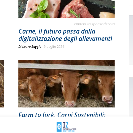
contenuto sponsorizzato
Carne, il futuro passa dalla
digitalizzazione degli allevamenti
Di
Laura Saggio
19 Luglio 2024
Farm to fork, Carni Sostenibili:
.
«No ad approcci ideologici»
Di
Laura Saggio
6 Maggio 2021