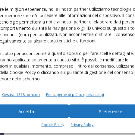
re le migliori esperienze, noi e i nostri partner utilizziamo tecnologie
er memorizzare e/o accedere alle informazioni del dispositivo. Il con
ecnologie permetterà a noi e ai nostri partner di elaborare dati person
comportamento durante la navigazione o gli ID univoci su questo sito 
 annunci (non) personalizzati. Non acconsentire o ritirare il consens
 negativamente su alcune caratteristiche e funzioni.
ui sotto per acconsentire a quanto sopra o per fare scelte dettagliate.
aranno applicate solamente a questo sito. È possibile modificare le
Carni Sostenibili: «Attenzione ai
ioni in qualsiasi momento, compreso il ritiro del consenso, utilizzand
nove paradossi della Farm to
 della Cookie Policy o cliccando sul pulsante di gestione del consenso 
feriore dello schermo.
Fork»
Di
Laura Saggio
25 Marzo 2021
Gestisci 1378 fornitori
Per saperne di più su questi scopi
Accetta
Preferenze
Cookie Policy
Privacy Policy