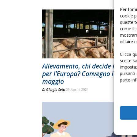
Per forni
cookie p
queste t
come il 
mostrare
influire
Clicca q
scelte s
Allevamento, chi decide il futuro
impostaz
per l’Europa? Convegno il 5
pulsanti
parte in
maggio
Di
Giorgio Setti
29 Aprile 2021