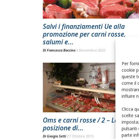
Salvi i finanziamenti Ue alla
promozione per carni rosse,
salumi e...
Di
Francesca Baccino
3 Novembre 2022
Per forni
cookie p
queste t
come il 
mostrare
influire
Clicca q
scelte s
Oms e carni rosse / 2 – La
impostaz
posizione di...
pulsanti
parte in
Di
Giorgio Setti
27 Ottobre 2015