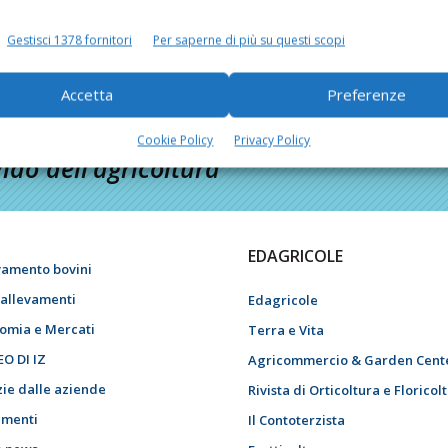
Gestisci 1378 fornitori
Per saperne di più su questi scopi
Accetta
Preferenze
Cookie Policy
Privacy Policy
do dell’agricoltura
EDAGRICOLE
vamento bovini
i allevamenti
Edagricole
omia e Mercati
Terra e Vita
EO DI IZ
Agricommercio & Garden Cent
zie dalle aziende
Rivista di Orticoltura e Floricol
menti
Il Contoterzista