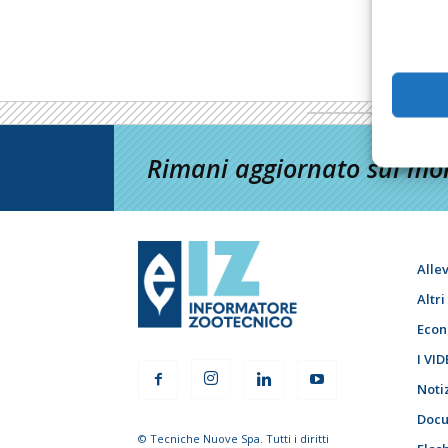
Rimani aggiornato sul mon
Alle
Altr
Econ
I VID
Noti
Docu
© Tecniche Nuove Spa. Tutti i diritti