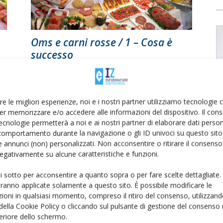
Oms e carni rosse / 1 – Cosa è
successo
Di
Giorgio Setti
27 Ottobre 2015
re le migliori esperienze, noi e i nostri partner utilizziamo tecnologie
er memorizzare e/o accedere alle informazioni del dispositivo. Il con
ecnologie permetterà a noi e ai nostri partner di elaborare dati person
comportamento durante la navigazione o gli ID univoci su questo sito 
 annunci (non) personalizzati. Non acconsentire o ritirare il consens
 negativamente su alcune caratteristiche e funzioni.
ui sotto per acconsentire a quanto sopra o per fare scelte dettagliate.
aranno applicate solamente a questo sito. È possibile modificare le
Oms e carni rosse / 3 – Il
ioni in qualsiasi momento, compreso il ritiro del consenso, utilizzand
commento di Confagricoltura...
 della Cookie Policy o cliccando sul pulsante di gestione del consenso 
feriore dello schermo.
Di
Giorgio Setti
27 Ottobre 2015