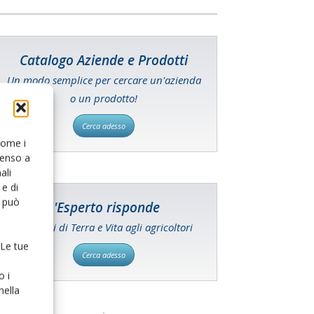
Catalogo Aziende e Prodotti
Un modo semplice per cercare un'azienda
o un prodotto!
Cerca adesso
 come i
senso a
ali
e di
o può
L'Esperto risponde
I consigli di Terra e Vita agli agricoltori
 Le tue
Cerca adesso
o i
nella