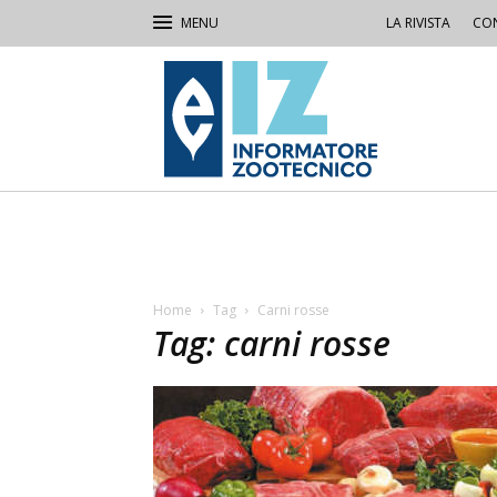
LA RIVISTA
CON
IZ
Informatore
Zootecnico
Home
Tag
Carni rosse
Tag: carni rosse