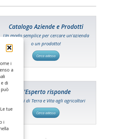
Catalogo Aziende e Prodotti
Un modo semplice per cercare un'azienda
o un prodotto!
Cerca adesso
 come i
senso a
ali
e di
o può
L'Esperto risponde
I consigli di Terra e Vita agli agricoltori
 Le tue
Cerca adesso
o i
nella