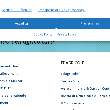
Gestisci 1380 fornitori
Per saperne di più su questi scopi
Accetta
Preferenze
Cookie Policy
Privacy Policy
do dell’agricoltura
EDAGRICOLE
vamento bovini
i allevamenti
Edagricole
omia e Mercati
Terra e Vita
EO DI IZ
Agricommercio & Garden Cent
zie dalle aziende
Rivista di Orticoltura e Floricol
menti
Il Contoterzista