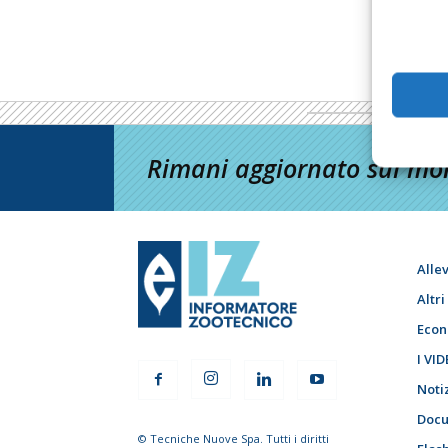
Rimani aggiornato sul mon
Alle
Altr
Econ
I VID
Noti
Docu
© Tecniche Nuove Spa. Tutti i diritti