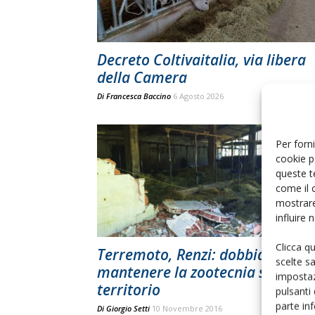
Decreto Coltivaitalia, via libera
della Camera
Di
Francesca Baccino
6 Agosto 2026
Per forni
cookie p
queste t
come il 
mostrare
influire
Clicca q
Terremoto, Renzi: dobbiamo
scelte s
mantenere la zootecnia sul
impostaz
territorio
pulsanti
parte in
Di
Giorgio Setti
10 Novembre 2016