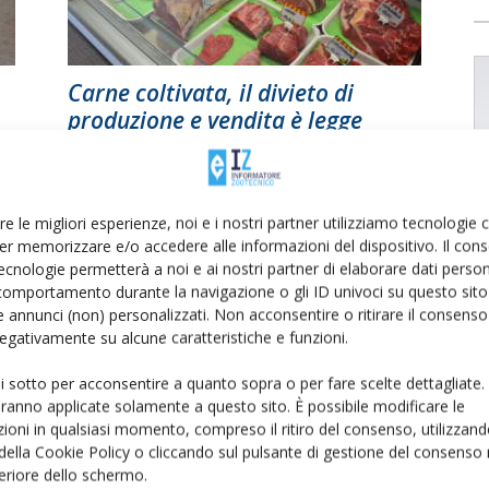
Carne coltivata, il divieto di
produzione e vendita è legge
Di
Francesca Baccino
16 Novembre 2023
re le migliori esperienze, noi e i nostri partner utilizziamo tecnologie
er memorizzare e/o accedere alle informazioni del dispositivo. Il con
ecnologie permetterà a noi e ai nostri partner di elaborare dati person
comportamento durante la navigazione o gli ID univoci su questo sito 
 annunci (non) personalizzati. Non acconsentire o ritirare il consens
 negativamente su alcune caratteristiche e funzioni.
ui sotto per acconsentire a quanto sopra o per fare scelte dettagliate.
aranno applicate solamente a questo sito. È possibile modificare le
ioni in qualsiasi momento, compreso il ritiro del consenso, utilizzand
 della Cookie Policy o cliccando sul pulsante di gestione del consenso 
feriore dello schermo.