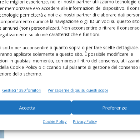
re le migliori esperienze, noi e i nostri partner utilizziamo tecnologie
er memorizzare e/o accedere alle informazioni del dispositivo. Il con
ecnologie permetterà a noi e ai nostri partner di elaborare dati person
comportamento durante la navigazione o gli ID univoci su questo sito 
 annunci (non) personalizzati. Non acconsentire o ritirare il consens
 negativamente su alcune caratteristiche e funzioni.
ui sotto per acconsentire a quanto sopra o per fare scelte dettagliate.
aranno applicate solamente a questo sito. È possibile modificare le
e
Consorzio Agrario del Nordest, ok
ioni in qualsiasi momento, compreso il ritiro del consenso, utilizzand
al bilancio 2018
 della Cookie Policy o cliccando sul pulsante di gestione del consenso 
feriore dello schermo.
Di
Redazione Informatore Zootecnico
16 Luglio 2019
Gestisci 1380 fornitori
Per saperne di più su questi scopi
Accetta
Preferenze
Cookie Policy
Privacy Policy