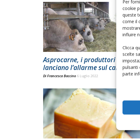
Per forni
cookie p
queste t
come il 
mostrare
influire
Clicca q
scelte s
Asprocarne, i produttori di carn
impostaz
lanciano l’allarme sul caro-costi
pulsanti
parte in
Di
Francesca Baccino
6 Luglio 2022