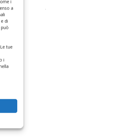
 come i
senso a
ali
e di
o può
 Le tue
o i
nella