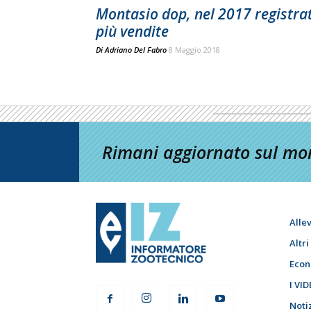
Montasio dop, nel 2017 registra
più vendite
Di
Adriano Del Fabro
8 Maggio 2018
Rimani aggiornato sul mon
Alle
Altr
Econ
I VID
Noti