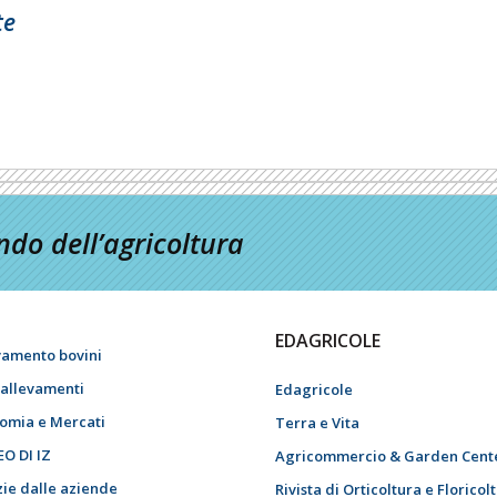
te
do dell’agricoltura
EDAGRICOLE
vamento bovini
i allevamenti
Edagricole
omia e Mercati
Terra e Vita
EO DI IZ
Agricommercio & Garden Cent
zie dalle aziende
Rivista di Orticoltura e Floricol