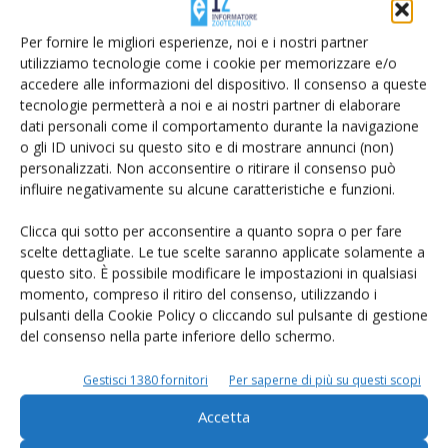
Per fornire le migliori esperienze, noi e i nostri partner
utilizziamo tecnologie come i cookie per memorizzare e/o
accedere alle informazioni del dispositivo. Il consenso a queste
tecnologie permetterà a noi e ai nostri partner di elaborare
dati personali come il comportamento durante la navigazione
o gli ID univoci su questo sito e di mostrare annunci (non)
personalizzati. Non acconsentire o ritirare il consenso può
influire negativamente su alcune caratteristiche e funzioni.
Clicca qui sotto per acconsentire a quanto sopra o per fare
Asiago, produzione stabile ed export ai
scelte dettagliate. Le tue scelte saranno applicate solamente a
massimi storici
questo sito. È possibile modificare le impostazioni in qualsiasi
momento, compreso il ritiro del consenso, utilizzando i
Di
Giorgio Setti
8 Aprile 2016
pulsanti della Cookie Policy o cliccando sul pulsante di gestione
del consenso nella parte inferiore dello schermo.
Gestisci 1380 fornitori
Per saperne di più su questi scopi
Accetta