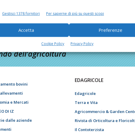
Di
Giorgio Setti
1 Marzo 2016
Gestisci 1378 fornitori
Per saperne di più su questi scopi
Accetta
Preferenze
Cookie Policy
Privacy Policy
do dell’agricoltura
EDAGRICOLE
vamento bovini
i allevamenti
Edagricole
omia e Mercati
Terra e Vita
EO DI IZ
Agricommercio & Garden Cent
zie dalle aziende
Rivista di Orticoltura e Floricol
menti
Il Contoterzista