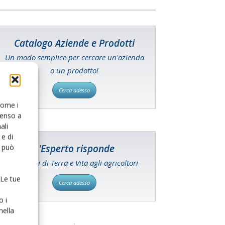
Catalogo Aziende e Prodotti
Un modo semplice per cercare un'azienda
o un prodotto!
Cerca adesso
 come i
senso a
ali
e di
o può
L'Esperto risponde
I consigli di Terra e Vita agli agricoltori
 Le tue
Cerca adesso
o i
nella