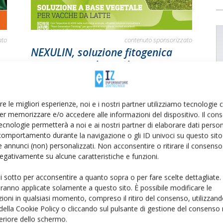
ato
contenuto sponsorizzato
NEXULIN, soluzione fitogenica
avanzata per la gestione
metabolica nella vacca da...
Di Redazione Informatore Zootecnico
-
1 Ottobre 2025
re le migliori esperienze, noi e i nostri partner utilizziamo tecnologie
er memorizzare e/o accedere alle informazioni del dispositivo. Il con
ecnologie permetterà a noi e ai nostri partner di elaborare dati person
comportamento durante la navigazione o gli ID univoci su questo sito 
 annunci (non) personalizzati. Non acconsentire o ritirare il consens
 negativamente su alcune caratteristiche e funzioni.
ui sotto per acconsentire a quanto sopra o per fare scelte dettagliate.
aranno applicate solamente a questo sito. È possibile modificare le
ioni in qualsiasi momento, compreso il ritiro del consenso, utilizzand
ato
Adm, convegno latte Roma 23
 della Cookie Policy o cliccando sul pulsante di gestione del consenso 
re
febbraio 2016
feriore dello schermo.