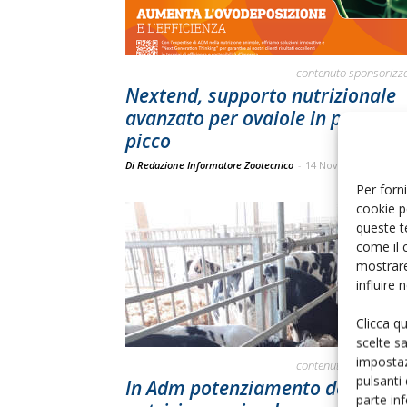
contenuto sponsorizz
Nextend, supporto nutrizionale
avanzato per ovaiole in post-
picco
Di Redazione Informatore Zootecnico
-
14 Novembre 2025
Per forni
cookie p
queste t
come il 
mostrare
influire
Clicca q
scelte s
impostaz
contenuto sponsorizz
pulsanti
In Adm potenziamento del setto
parte in