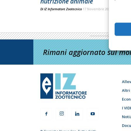
nutrizione animale
Di
IZ Informatore Zootecnico
17 Novembre 2023
Rimani aggiornato sul mon
Alle
Altr
Econ
I VID
Noti
Docu