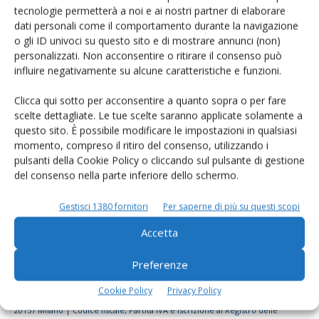
tecnologie permetterà a noi e ai nostri partner di elaborare
Rimani aggiornato sul mondo
dati personali come il comportamento durante la navigazione
dell’agricoltura
o gli ID univoci su questo sito e di mostrare annunci (non)
personalizzati. Non acconsentire o ritirare il consenso può
influire negativamente su alcune caratteristiche e funzioni.
Iscriviti alle nostre newsletter
Clicca qui sotto per acconsentire a quanto sopra o per fare
scelte dettagliate. Le tue scelte saranno applicate solamente a
questo sito. È possibile modificare le impostazioni in qualsiasi
momento, compreso il ritiro del consenso, utilizzando i
pulsanti della Cookie Policy o cliccando sul pulsante di gestione
del consenso nella parte inferiore dello schermo.
Gestisci 1380 fornitori
Per saperne di più su questi scopi
Accetta
Preferenze
Cookie Policy
Privacy Policy
© Tecniche Nuove Spa. Tutti i diritti riservati. Sede legale Via Eritrea 21 -
20157 Milano | Codice fiscale, Partita IVA e Iscrizione al Registro delle