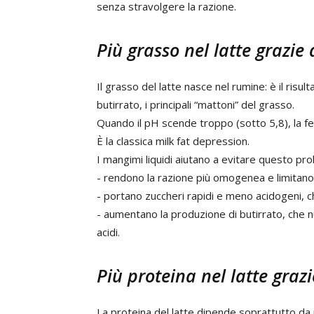
senza stravolgere la razione.
Più grasso nel latte grazie
Il grasso del latte nasce nel rumine: è il ris
butirrato, i principali “mattoni” del grasso.
Quando il pH scende troppo (sotto 5,8), la fer
È la classica milk fat depression.
I mangimi liquidi aiutano a evitare questo pr
- rendono la razione più omogenea e limitano 
- portano zuccheri rapidi e meno acidogeni,
- aumentano la produzione di butirrato, che nu
acidi.
Più proteina nel latte graz
La proteina del latte dipende soprattutto da