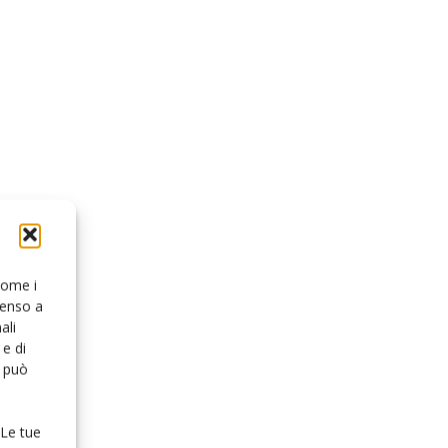
 come i
senso a
ali
e di
o può
 Le tue