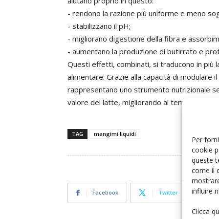
aiutano proprio in questo:
- rendono la razione più uniforme e meno sog
- stabilizzano il pH;
- migliorano digestione della fibra e assorbimen
- aumentano la produzione di butirrato e prot
Questi effetti, combinati, si traducono in più 
alimentare. Grazie alla capacità di modulare il
rappresentano uno strumento nutrizionale se
valore del latte, migliorando al tempo stesso 
TAG
mangimi liquidi
Per forni
cookie p
queste t
come il 
mostrare
influire
Facebook
Twitter
Clicca q