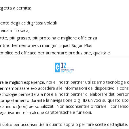
getta a cernita;
to degli acidi grassi volatili;
eina microbica;
latte, più grasso, più proteina e migliore efficienza
 ritmo fermentativo, i mangimi liquidi Sugar Plus
mplice ed efficace per aumentare produzione, qualità e
efficienza e sostenibilità.
re le migliori esperienze, noi e i nostri partner utilizziamo tecnologie
er memorizzare e/o accedere alle informazioni del dispositivo. Il con
ecnologie permetterà a noi e ai nostri partner di elaborare dati person
comportamento durante la navigazione o gli ID univoci su questo sito 
 annunci (non) personalizzati. Non acconsentire o ritirare il consens
 negativamente su alcune caratteristiche e funzioni.
Linkedin
Pinterest
Email
ui sotto per acconsentire a quanto sopra o per fare scelte dettagliate.