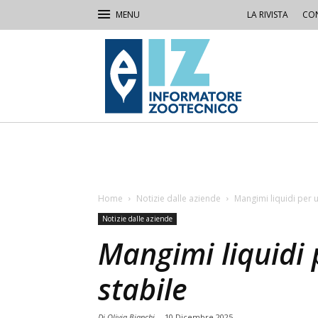
LA RIVISTA
CON
IZ
Informatore
Zootecnico
Home
Notizie dalle aziende
Mangimi liquidi per 
Notizie dalle aziende
Mangimi liquidi
stabile
Di Olivia Bianchi
-
10 Dicembre 2025