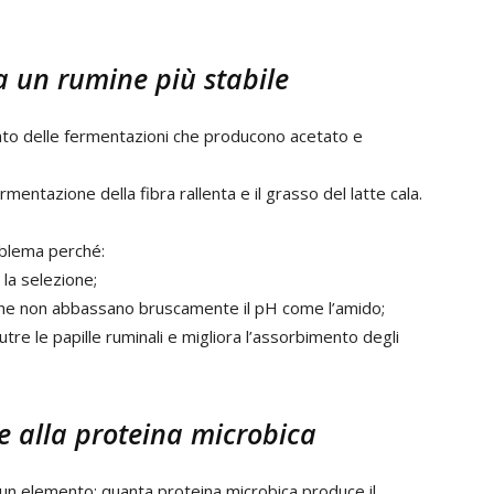
 a un rumine più stabile
ultato delle fermentazioni che producono acetato e
mentazione della fibra rallenta e il grasso del latte cala.
oblema perché:
la selezione;
 che non abbassano bruscamente il pH come l’amido;
tre le papille ruminali e migliora l’assorbimento degli
ie alla proteina microbica
 un elemento: quanta proteina microbica produce il