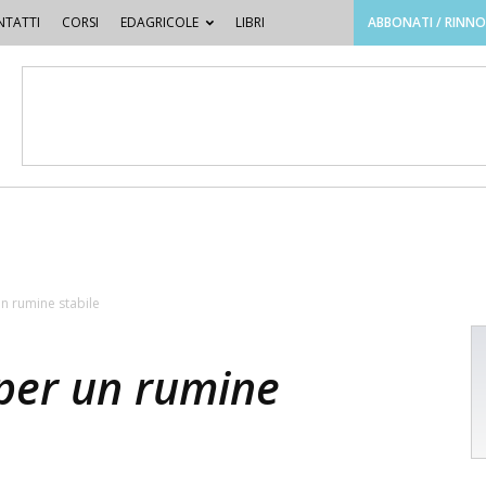
TATTI
CORSI
EDAGRICOLE
LIBRI
ABBONATI / RINN
un rumine stabile
 per un rumine