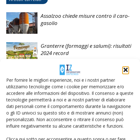
Assalzoo chiede misure contro il caro-
gasolio
Granterre (formaggi e salumi): risultati
2024 record
Gruppo GranTerre, nel 2023 oltre un
Per fornire le migliori esperienze, noi e i nostri partner
miliardo e mezzo di fatturato
utilizziamo tecnologie come i cookie per memorizzare e/o
accedere alle informazioni del dispositivo. Il consenso a queste
tecnologie permetterà a noi e ai nostri partner di elaborare
dati personali come il comportamento durante la navigazione
o gli ID univoci su questo sito e di mostrare annunci (non)
personalizzati. Non acconsentire o ritirare il consenso può
influire negativamente su alcune caratteristiche e funzioni.
LASCIA UN COMMENTO
Clicca qui sotto per acconsentire a quanto sopra o per fare